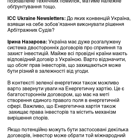
позбавлене технічних помилок, матиме належне
обґрунтування тощо.
ICC
Ukraine
Newsletters
:
До яких конвенцій Україна,
взявши на себе зобов’язання виконувати рішення
Арбітражних Судів?
Ірина Назарова:
Україна має дуже розгалужену
система двосторонніх договорів про сприяння та
захист інвестицій. Майже всі провідні країни мають
відповідний договір з Україною. Варто відзначити,
що обсяг прав інвесторів, що захищаються може
бути різний в залежності від угоди.
В контексті зеленої енергетики також можливо
варто звернути уваги на Енергетичну хартію. Це є
багатостороннім договором, що має на меті
створення єдиного правого поля в енергетичній
сфері. Важливо, що Енергетична хартія також
захищає права інвесторів та містить механізм
вирішення спорів.
Якщо потенційно можуть бути застосовані декілька
договорів, інвестор може обрати той міжнародний