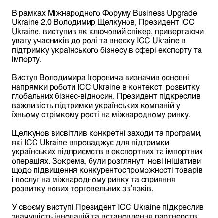
В рамках Міжнародного Форуму Business Upgrade
Ukraine 2.0 Володимир Щелкунов, Президент ICC
Ukraine, виступив як ключовий спікер, привертаючи
увагу учасників до ролі та внеску ICC Ukraine в
підтримку українського бізнесу в сфері експорту та
імпорту.
Виступ Володимира Ігоровича визначив основні
напрямки роботи ICC Ukraine в контексті розвитку
глобальних бізнес-відносин. Президент підкреслив
важливість підтримки українських компаній у
їхньому стрімкому рості на міжнародному ринку.
Щелкунов висвітлив конкретні заходи та програми,
які ICC Ukraine впроваджує для підтримки
українських підприємств в експортних та імпортних
операціях. Зокрема, були розглянуті нові ініціативи
щодо підвищення конкурентоспроможності товарів
і послуг на міжнародному ринку та сприяння
розвитку нових торговельних зв’язків.
У своєму виступі Президент ICC Ukraine підкреслив
значущість інновацій та встановлення партнерств