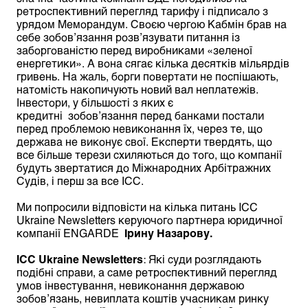
ретроспективний перегляд тарифу і підписало з
урядом Меморандум. Своєю чергою Кабмін брав на
себе зобов’язання розв’язувати питання із
заборгованістю перед виробниками «зеленої
енергетики». А вона сягає кілька десятків мільярдів
гривень. На жаль, борги повертати не поспішають,
натомість накопичують новий вал неплатежів.
Інвестори, у більшості з яких є
кредитні зобов’язання перед банками постали
перед проблемою невиконання їх, через те, що
держава не виконує свої. Експерти твердять, що
все більше терези схиляються до того, що компанії
будуть звертатися до Міжнародних Арбітражних
Судів, і перш за все ІСС.
Ми попросили відповісти на кілька питань ICC
Ukraine Newsletters керуючого партнера юридичної
компанії ENGARDE
Ірину Назарову.
ICC
Ukraine
Newsletters
: Які суди розглядають
подібні справи, а саме ретроспективний перегляд
умов інвестування, невиконання державою
зобов’язань, невиплата коштів учасникам ринку