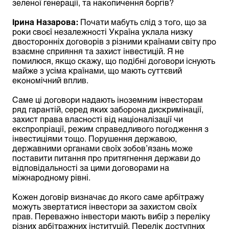
зеленої генерації, та накопичення боргів?
Ірина Назарова:
Почати мабуть слід з того, що за
роки своєї незалежності Україна уклала низку
двосторонніх договорів з різними країнами світу про
взаємне сприяння та захист інвестицій. Я не
помилюся, якщо скажу, що подібні договори існують
майже з усіма країнами, що мають суттєвий
економічний вплив.
Саме ці договори надають іноземним інвесторам
ряд гарантій, серед яких заборона дискримінації,
захист права власності від націоналізації чи
експропріації, режим справедливого погодження з
інвестиціями тощо. Порушення державою,
державними органами своїх зобов’язань може
поставити питання про притягнення держави до
відповідальності за цими договорами на
міжнародному рівні.
Кожен договір визначає до якого саме арбітражу
можуть звертатися інвестори за захистом своїх
прав. Переважно інвестори мають вибір з переліку
різних арбітражних інституцій. Перелік доступних