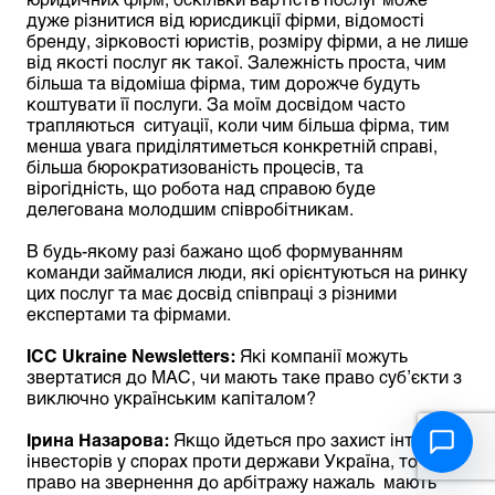
дуже різнитися від юрисдикції фірми, відомості
бренду, зірковості юристів, розміру фірми, а не лише
від якості послуг як такої. Залежність проста, чим
більша та відоміша фірма, тим дорожче будуть
коштувати її послуги. За моїм досвідом часто
трапляються ситуації, коли чим більша фірма, тим
менша увага приділятиметься конкретній справі,
більша бюрократизованість процесів, та
вірогідність, що робота над справою буде
делегована молодшим співробітникам.
В будь-якому разі бажано щоб формуванням
команди займалися люди, які орієнтуються на ринку
цих послуг та має досвід співпраці з різними
експертами та фірмами.
ICC
Ukraine
Newsletters
:
Які компанії можуть
звертатися до МАС, чи мають таке право суб’єкти з
виключно українським капіталом?
Ірина Назарова:
Якщо йдеться про захист інтересів
інвесторів у спорах проти держави Україна, то
право на звернення до арбітражу нажаль мають