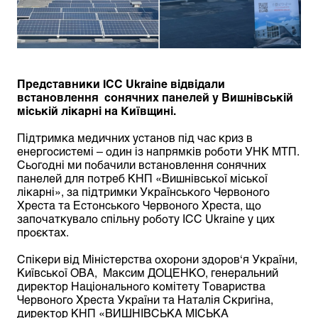
Представники ІСС Ukraine відвідали
встановлення
сонячних панелей у Вишнівській
міській лікарні на Київщині.
Підтримка медичних установ під час криз в
енергосистемі –
один із напрямків роботи УНК МТП.
Сьогодні ми побачили встановлення сонячних
панелей
для потреб КНП
«Вишнівської міської
лікарні»,
за підтримки
Українського Червоного
Хреста та Естонського Червоного Хреста, що
започаткувало спільну роботу ІСС Ukraine у цих
проєктах.
Спікери від
Міністерства охорони здоров‘я України,
Київської ОВА, Максим ДОЦЕНКО, генеральний
директор Національного комітету Товариства
Червоного Хреста України та Наталія Скригіна,
директор КНП «ВИШНІВСЬКА МІСЬКА