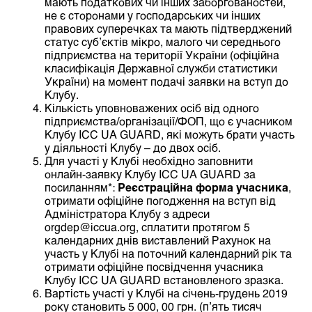
мають податкових чи інших заборгованостей,
не є сторонами у господарських чи інших
правових суперечках та мають підтверджений
статус суб’єктів мікро, малого чи середнього
підприємства на території України (офіційна
класифікація Державної служби статистики
України) на момент подачі заявки на вступ до
Клубу.
Кількість уповноважених осіб від одного
підприємства/організації/ФОП, що є учасником
Клубу ICC UА GUARD, які можуть брати участь
у діяльності Клубу – до двох осіб.
Для участі у Клубі необхідно заповнити
онлайн-заявку Клубу ICC UА GUARD за
посиланням*:
Реєстраційна форма учасника
,
отримати офіційне погодження на вступ від
Адміністратора Клубу з адреси
orgdep@iccua.org
, сплатити протягом 5
календарних днів виставлений Рахунок на
участь у Клубі на поточний календарний рік та
отримати офіційне посвідчення учасника
Клубу ICC UА GUARD встановленого зразка.
Вартість участі у Клубі на січень-грудень 2019
року становить 5 000, 00 грн. (п’ять тисяч