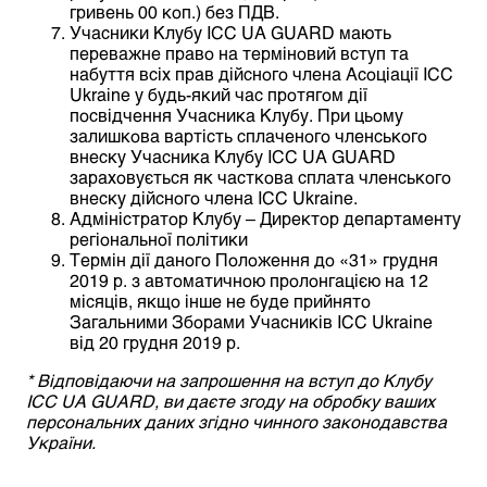
гривень 00 коп.) без ПДВ.
Учасники Клубу ICC UА GUARD мають
переважне право на терміновий вступ та
набуття всіх прав дійсного члена Асоціації ICC
Ukraine у будь-який час протягом дії
посвідчення Учасника Клубу. При цьому
залишкова вартість сплаченого членського
внеску Учасника Клубу ICC UА GUARD
зараховується як часткова сплата членського
внеску дійсного члена ICC Ukraine.
Адміністратор Клубу – Директор департаменту
регіональної політики
Термін дії даного Положення до «31» грудня
2019 р. з автоматичною пролонгацією на 12
місяців, якщо інше не буде прийнято
Загальними Зборами Учасників ICC Ukraine
від 20 грудня 2019 р.
* Відповідаючи на запрошення на вступ до Клубу
ICC UА GUARD, ви даєте згоду на обробку ваших
персональних даних згідно чинного законодавства
України.