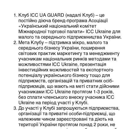
Клуб ICC UА GUARD (надалі Клуб) – це
постійно діюча бренд-програма Асоціації
«Український національний комітет
Міжнародної торгової палати» ICC Ukraine для
малого та середнього підприємництва України.
Мета Клубу – підтримка мікро, малого та
середнього бізнесу України, поширення
світових практик маркетингу та менеджменту
учасникам національних ринків методами та
можливостями ICC Ukraine, презентація
інвестиційних можливостей та експортного
потенціалу українського бізнесу тощо для
підприємств, організацій та приватних осіб-
підприємців, що мають на меті стати дійсними
учасниками ICC Ukraine протягом 1-3 років,
без сплати членського внеску учасника ICC
Ukraine на період участі у Клубі.
До участі у Клубі запрошуються підприємства,
організації та приватні особи-підприємці, що
належним чином зареєстровані та діють на
території України протягом понад 2 роки, не