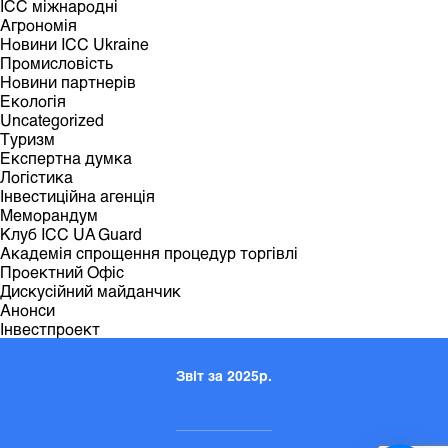
ІСС міжнародні
Агрономія
Новини ICC Ukraine
Промисловість
Новини партнерів
Екологія
Uncategorized
Туризм
Експертна думка
Логістика
Інвестиційна агенція
Меморандум
Клуб ICC UA Guard
Академія спрощення процедур торгівлі
Проектний Офіс
Дискусійний майданчик
Анонси
Інвестпроект
Звіт за 2025р.