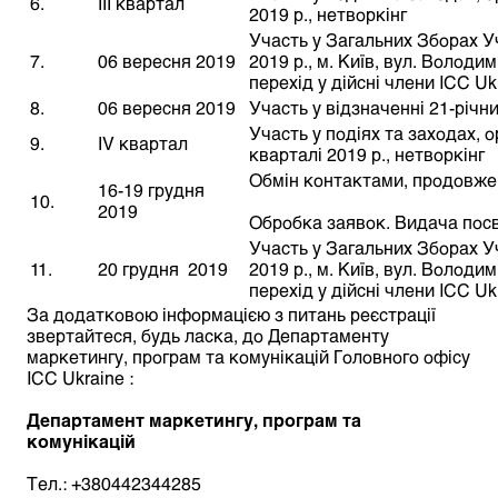
6.
ІІІ квартал
2019 р., нетворкінг
Участь у Загальних Зборах Уч
7.
06 вересня 2019
2019 р., м. Київ, вул. Володи
перехід у дійсні члени ICC Uk
8.
06 вересня 2019
Участь у відзначенні 21-річни
Участь у подіях та заходах, 
9.
ІV квартал
кварталі 2019 р., нетворкінг
Обмін контактами, продовжен
16-19 грудня
10.
2019
Обробка заявок. Видача посв
Участь у Загальних Зборах Уч
11.
20 грудня 2019
2019 р., м. Київ, вул. Володи
перехід у дійсні члени ICC Uk
За додатковою інформацією з питань реєстрації
звертайтеся, будь ласка, до Департаменту
маркетингу, програм та комунікацій Головного офісу
ICC Ukraine :
Департамент маркетингу, програм та
комунікацій
Тел.: +380442344285