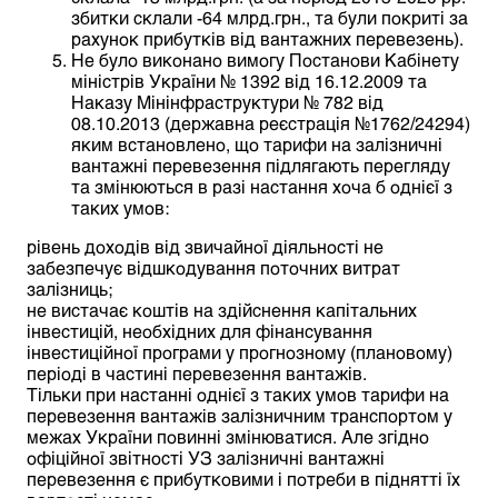
збитки склали -64 млрд.грн., та були покриті за
рахунок прибутків від вантажних перевезень).
Не було виконано вимогу Постанови Кабінету
міністрів України № 1392 від 16.12.2009 та
Наказу Мінінфраструктури № 782 від
08.10.2013 (державна реєстрація №1762/24294)
яким встановлено, що тарифи на залізничні
вантажні перевезення підлягають перегляду
та змінюються в разі настання хоча б однієї з
таких умов:
рівень доходів від звичайної діяльності не
забезпечує відшкодування поточних витрат
залізниць;
не вистачає коштів на здійснення капітальних
інвестицій, необхідних для фінансування
інвестиційної програми у прогнозному (плановому)
періоді в частині перевезення вантажів.
Тільки при настанні однієї з таких умов тарифи на
перевезення вантажів залізничним транспортом у
межах України повинні змінюватися. Але згідно
офіційної звітності УЗ залізничні вантажні
перевезення є прибутковими і потреби в піднятті їх