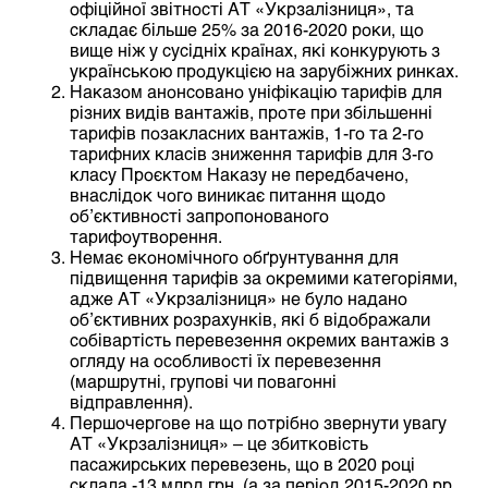
офіційної звітності АТ «Укрзалізниця», та
складає більше 25% за 2016-2020 роки, що
вище ніж у сусідніх країнах, які конкурують з
українською продукцією на зарубіжних ринках.
Наказом анонсовано уніфікацію тарифів для
різних видів вантажів, проте при збільшенні
тарифів позакласних вантажів, 1-го та 2-го
тарифних класів зниження тарифів для 3-го
класу Проєктом Наказу не передбачено,
внаслідок чого виникає питання щодо
об’єктивності запропонованого
тарифоутворення.
Немає економічного обґрунтування для
підвищення тарифів за окремими категоріями,
адже АТ «Укрзалізниця» не було надано
об’єктивних розрахунків, які б відображали
собівартість перевезення окремих вантажів з
огляду на особливості їх перевезення
(маршрутні, групові чи повагонні
відправлення).
Першочергове на що потрібно звернути увагу
АТ «Укрзалізниця» – це збитковість
пасажирських перевезень, що в 2020 році
склала -13 млрд.грн. (а за період 2015-2020 рр.