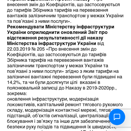
внесення змін до Коефіцієнтів, що застосовуються
до тарифів Збірника тарифів на перевезення
вантажів залізничним транспортом у межах України
та пов’язані з ними послуги».
Рекомендувати Міністерству інфраструктури
України оприлюднити оновлений Звіт про
відстеження результативності дії наказу
Міністерства інфраструктури України
від
22.03.2019 № 205 «Про внесення змін до
Коефіцієнтів, що застосовуються до тарифів
Збірника тарифів на перевезення вантажів
залізничним транспортом у межах України та
пов’язані з ними послуги» згідно з яким тарифи на
залізничні вантажні перевезення були підвищені на
14,2%, та чи були досягнути цілі вказані в
пояснювальній записці до Наказу в 2019-2020рр.,
зокрема:
оновлення інфраструктури, модернізація
локомотивів, капітальний ремонт тягового рухомого
складу, модернізація контактної мережі, тягових
підстанцій, об’єктів сигналізації, централізації,
блокування і зв’язку та інше для забезпечення
безпеки руху поїздів та підвищення їх швидкості;