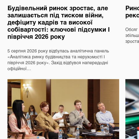
Будівельний ринок зростає, але
Рино
залишається під тиском війни,
реко
дефіциту кадрів та високої
собівартості: ключові підсумки І
Обсяг 
півріччя 2026 року
збільш
зрост
5 серпня 2026 року відбулась аналітична панель
«Аналітика ринку будівництва та нерухомості І
півріччя 2026 року». Захід відбувся напередодні
офіційної…