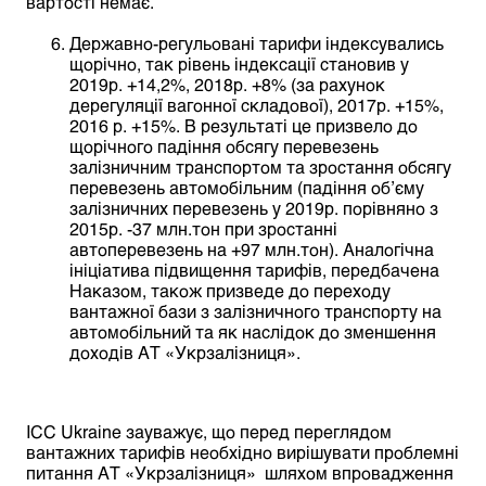
вартості немає.
Державно-регульовані тарифи індексувались
щорічно, так рівень індексації становив у
2019р. +14,2%, 2018р. +8% (за рахунок
дерегуляції вагонної складової), 2017р. +15%,
2016 р. +15%. В результаті це призвело до
щорічного падіння обсягу перевезень
залізничним транспортом та зростання обсягу
перевезень автомобільним (падіння об’єму
залізничних перевезень у 2019р. порівняно з
2015р. -37 млн.тон при зростанні
автоперевезень на +97 млн.тон). Аналогічна
ініціатива підвищення тарифів, передбачена
Наказом, також призведе до переходу
вантажної бази з залізничного транспорту на
автомобільний та як наслідок до зменшення
доходів АТ «Укрзалізниця».
ICC Ukraine зауважує, що перед переглядом
вантажних тарифів необхідно вирішувати проблемні
питання АТ «Укрзалізниця» шляхом впровадження