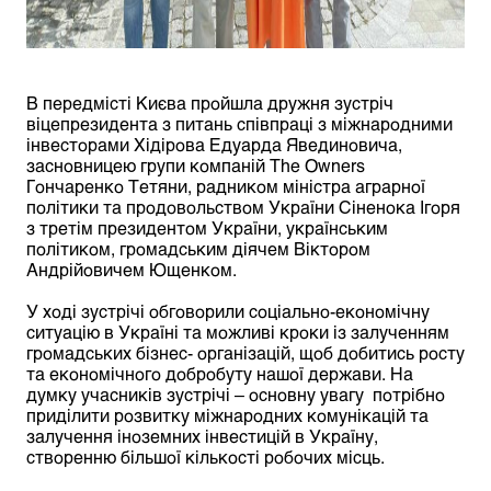
В передмісті Києва пройшла дружня зустріч
віцепрезидента з питань співпраці з міжнародними
інвесторами Хідірова Едуарда Явединовича,
засновницею групи компаній The Owners
Гончаренко Тетяни, радником міністра аграрної
політики та продовольством України Сіненока Ігоря
з третім президентом України, українським
політиком, громадським діячем Віктором
Андрійовичем Ющенком.
У ході зустрічі обговорили соціально-економічну
ситуацію в Україні та можливі кроки із залученням
громадських бізнес- організацій, щоб добитись росту
та економічного добробуту нашої держави. На
думку учасників зустрічі – основну увагу потрібно
приділити розвитку міжнародних комунікацій та
залучення іноземних інвестицій в Україну,
створенню більшої кількості робочих місць.