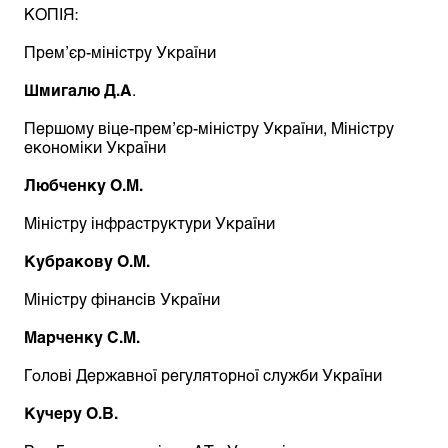
КОПІЯ:
Прем’єр-міністру України
Шмигалю Д.А
.
Першому віце-прем’єр-міністру України, Міністру
економіки України
Любченку О.М.
Міністру інфраструктури України
Кубракову О.М.
Міністру фінансів України
Марченку С.М.
Голові Державної регуляторної служби України
Кучеру О.В.