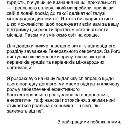
гордість, почувши це визнання нашої прихильності
— і реального впливу, який ми зробили, принісши
свій діловий досвід до такої делікатної галузі
міжнародної дипломатії. Я хотів би скористатися
цією можливістю, щоб подякувати всім вам за вашу
підтримку цієї роботи протягом останніх шести
місяців. Разом ми змінюємо світ на краще.
Для довідки нижче наведено витяг з відповідного
розділу зауважень Генерального секретаря. За його
виступом пішли оплески присутніх на зустрічі
керівників урядів та керівників міжнародних
організацій.
Я розраховую на нашу подальшу співпрацю щодо
цього порядку денного: ми маємо відіграти ключову
роль у забезпеченні ефективного
багатостороннього реагування на продовольчі,
енергетичні та фінансові потрясіння, з якими нині
стикається реальна економіка — і сім’ї, які
залежать від неї.
З найкращими побажаннями,