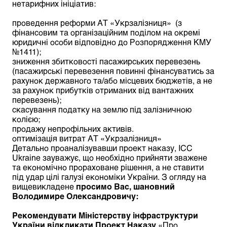
нетарифних ініціатив:
проведення реформи АТ «Укрзалізниця» (з
фінансовим та організаційним поділом на окремі
юридичні особи відповідно до Розпорядження КМУ
№1411);
зниження збитковості пасажирських перевезень
(пасажирські перевезення повинні фінансуватись за
рахунок державного та/або місцевих бюджетів, а не
за рахунок прибутків отриманих від вантажних
перевезень);
скасування податку на землю під залізничною
колією;
продажу непрофільних активів.
оптимізація витрат АТ «Укрзалізниця»
Детально проаналізувавши проект наказу, ICC
Ukraine зауважує, що необхідно прийняти зважене
та економічно прораховане рішення, а не ставити
під удар цілі галузі економіки України. З огляду на
вищевикладене
просимо Вас, шановний
Володимире Олександровичу:
Рекомендувати Міністерству інфраструктури
України відкликати Проект Наказу
«Про