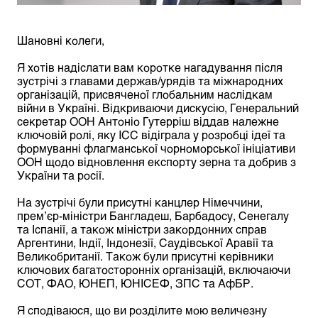
Шановні колеги,
Я хотів надіслати вам коротке нагадування після
зустрічі з главами держав/урядів та міжнародних
організацій, присвяченої глобальним наслідкам
війни в Україні. Відкриваючи дискусію, Генеральний
секретар ООН Антоніо Гутерріш віддав належне
ключовій ролі, яку ICC відіграла у розробці ідеї та
формуванні флагманської чорноморської ініціативи
ООН щодо відновлення експорту зерна та добрив з
України та росії.
На зустрічі були присутні канцлер Німеччини,
прем’єр-міністри Бангладеш, Барбадосу, Сенегалу
та Іспанії, а також міністри закордонних справ
Аргентини, Індії, Індонезії, Саудівської Аравії та
Великобританії. Також були присутні керівники
ключових багатосторонніх організацій, включаючи
СОТ, ФАО, ЮНЕП, ЮНІСЕФ, ЗПС та АфБР.
Я сподіваюся, що ви розділите мою величезну