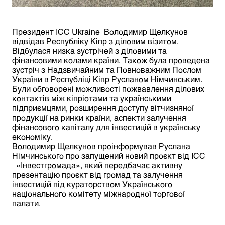
Президент ІСС Ukraine Володимир Щелкунов
відвідав Республіку Кіпр з діловим візитом.
Відбулася низка зустрічей з діловими та
фінансовими колами країни. Також була проведена
зустріч з Надзвичайним та Повноважним Послом
України в Республіці Кіпр Русланом Німчинським.
Були обговорені можливості пожвавлення ділових
контактів між кіпріотами та українськими
підприємцями, розширення доступу вітчизняної
продукції на ринки країни, аспекти залучення
фінансового капіталу для інвестицій в українську
економіку.
Володимир Щелкунов проінформував Руслана
Німчинського про запущений новий проєкт від ІСС
«Інвестгромада», який передбачає активну
презентацію проєкт від громад та залучення
інвестицій під кураторством Українського
національного комітету міжнародної торгової
палати.