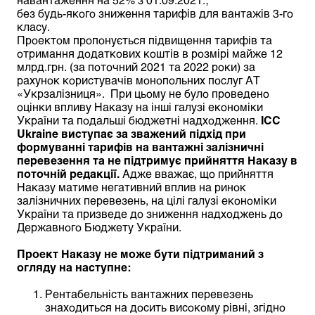
без будь-якого зниження тарифів для вантажів 3-го
класу.
Проектом пропонується підвищення тарифів та
отримання додаткових коштів в розмірі майже 12
млрд.грн. (за поточний 2021 та 2022 роки) за
рахунок користувачів монопольних послуг АТ
«Укрзалізниця». При цьому не було проведено
оцінки впливу Наказу на інші галузі економіки
України та подальші бюджетні надходження.
ICC
Ukraine
виступає за зважений підхід при
формуванні тарифів на вантажні залізничні
перевезення та не підтримує прийняття Наказу в
поточній редакції.
Адже вважає, що прийняття
Наказу матиме негативний вплив на ринок
залізничних перевезень, на цілі галузі економіки
України та призведе до зниження надходжень до
Державного Бюджету України.
Проект Наказу не може бути підтриманий з
огляду на наступне:
Рентабельність вантажних перевезень
знаходиться на досить високому рівні, згідно