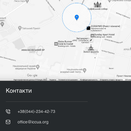
Контакти
+38(044)-234-42-73
office@iccua.org