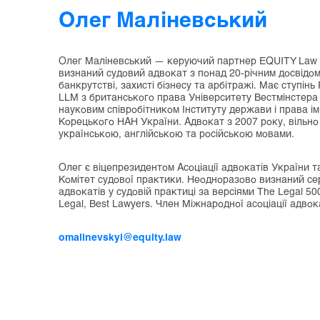
Олег Маліневський
Олег Маліневський — керуючий партнер EQUITY Law 
визнаний судовий адвокат з понад 20-річним досвідом
банкрутстві, захисті бізнесу та арбітражі. Має ступінь
LLM з британського права Університету Вестмінстера
науковим співробітником Інституту держави і права ім
Корецького НАН України. Адвокат з 2007 року, вільно
українською, англійською та російською мовами.
Олег є віцепрезидентом Асоціації адвокатів України т
Комітет судової практики. Неодноразово визнаний се
адвокатів у судовій практиці за версіями The Legal 5
Legal, Best Lawyers. Член Міжнародної асоціації адвока
omalinevskyi@equity.law