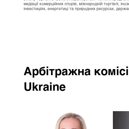
медіації комерційних спорів, міжнародній торгівлі, іно
інвестиціях, енергетиці та природних ресурсах, держа
Арбітражна комісі
Ukraine