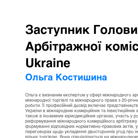
Заступник Голови
Арбітражної коміс
Ukraine
Ольга Костишина
Ольга є визнаним експертом у сфері міжнародного ар
міжнародної торгівлі та міжнародного права з 20-річн
роботи. Її професійний досвід включає представництв
України в міжнародних комерційних та інвестиційних 
також в іноземних юрисдикційних органах, участь у ро
реформування міжнародного комерційного арбітражу в
формуванні відповідних нормативно-правових актів, у
переговорах щодо укладення двосторонніх угод про ін
вільну торгівлю. Вона спеціалізується на міжнародном