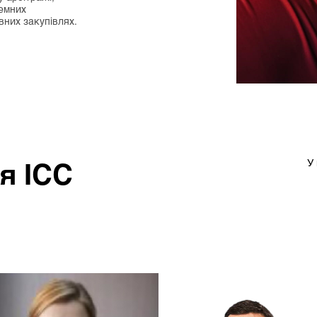
земних
вних закупівлях.
я ICC
У