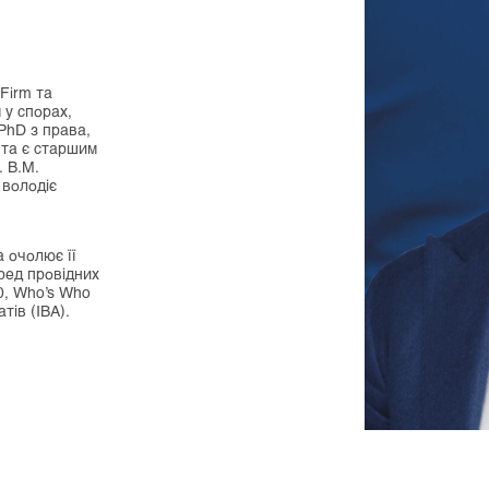
Firm та
 у спорах,
 PhD з права,
 та є старшим
. В.М.
 володіє
а очолює її
ред провідних
00, Who’s Who
тів (IBA).