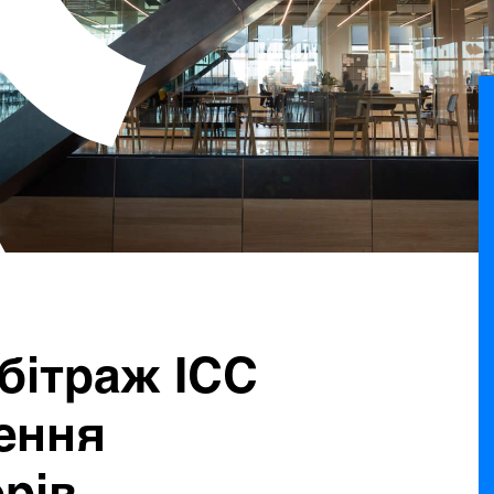
бітраж ICC
ення
рів