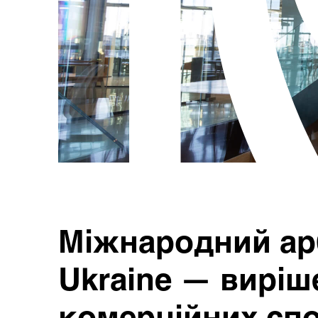
Міжнародний ар
Ukraine — виріш
комерційних спо