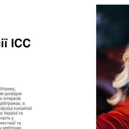
ії ICC
бітражу,
им досвідом
о інтересів
арбітражах, а
зробці концепції
 Україні та
часть у
вестиції та
у арбітражі,