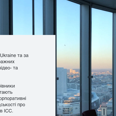
Ukraine та за
тражних
ідео- та
рівники
агають
корпоративні
ськості про
в ICC.