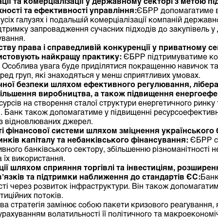
ії та комерціалізації у державному секторі з метою п
ості та ефективності управління:
ЄБРР допомагатиме в
усіх галузях і подальшій комерціалізації компаній державн
тримку запровадження сучасних підходів до закупівель у
ування.
ву права і справедливій конкуренції у приватному се
ристовують найкращу практику:
ЄБРР підтримуватиме ко
. Особлива увага буде приділятися покращенню навичок та
ед груп, які знаходяться у менш сприятливих умовах.
ної безпеки шляхом ефективного регулювання, ліберал
більшення виробництва, а також підвищення енергоефе
сурсів на створення сталої структури енергетичного ринку
в. Банк також допомагатиме у підвищенні ресурсоефективн
 з відновлюваних джерел.
ті фінансової системи шляхом зміцнення українського 
инків капіталу та небанківського фінансування:
ЄБРР с
ивного банківського сектору, збільшенню різноманітності 
 їх використання.
ії шляхом сприяння торгівлі та інвестиціям, розширен
’язків та підтримки наближення до стандартів ЄС:
Банк
ті через розвиток інфраструктури. Він також допомагатим
тиційних потоків.
а стратегія замінює собою пакети кризового реагування, 
з урахуванням волатильності її політичного та макроеконом