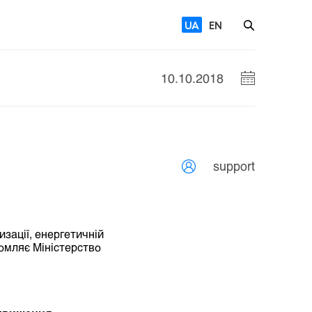
UA
EN
10.10.2018
support
зації, енергетичній
домляє Міністерство