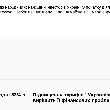
жнародний фінансовий інвестор в Україні. З початку діяльн
бе сукупні зобов’язання щодо надання майже 12,1 млрд евр
ордні 83% з
Підвищення тарифів “Укрзаліз
вирішить її фінансових пробл