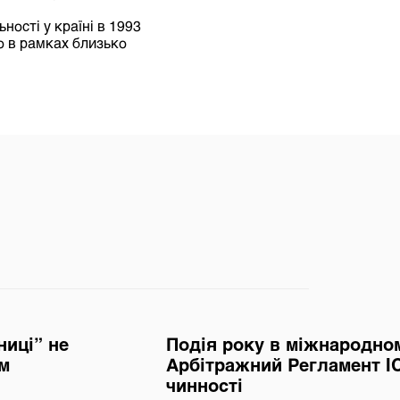
ості у країні в 1993
о в рамках близько
ниці” не
Подія року в міжнародном
ем
Арбітражний Регламент I
чинності