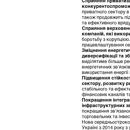
Сприяння приватизац
конкурентоспроможн
приватного сектору в 
також продовжить під
та ефективного вряд
Сприяння верховенст
компаній, які вико
боротьбу з корупцією
працевлаштування сер
Зміцнення енергетич
диверсифікації та з
виділятиме більше ре
енергетичних зв’язкі
використання енергії
Підвищення стійкос
сектору, розвитку р
стабільного та ефект
фінансових каналів та
Покращення інтеграц
інфраструктурних зв
покращення зв’язанос
торговельних та інвес
Нова середньостроков
Україні з 2014 року 