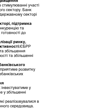
ідвищення
 стимулюванні участі
ого сектору. Банк
 державному секторі
кторі, підтримка
нкуренцію та
 готовності до
ізації ринку,
ктивності:
ЄБРР
 та збільшення
ості та збільшенні
банківського
приятиме розвитку
небанківських
ня
 інвестуватиме у
е у збільшенні
які реалізовувалися в
ічного середовища.