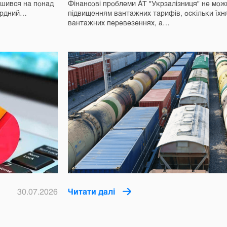
льшився на понад
Фінансові проблеми АТ "Укрзалізниця" не мож
кордний…
підвищенням вантажних тарифів, оскільки їхн
вантажних перевезеннях, а…
30.07.2026
Читати далі