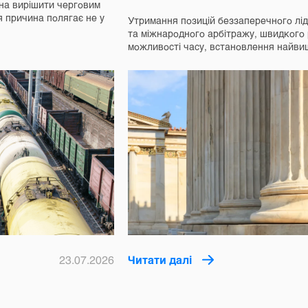
на вирішити черговим
я причина полягає не у
Утримання позицій беззаперечного ліде
та міжнародного арбітражу, швидкого
можливості часу, встановлення найв
23.07.2026
Читати далі