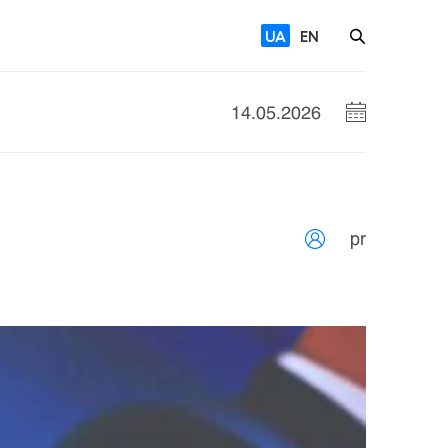
UA
EN
14.05.2026
pr