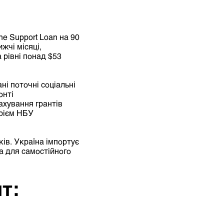
e Support Loan на 90
жчі місяці,
 рівні понад $53
ні поточні соціальні
онті
ахування грантів
арієм НБУ
ів. Україна імпортує
ва для самостійного
т: