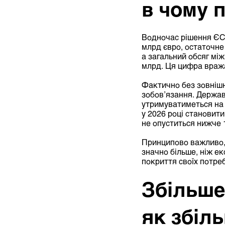
в чому 
Водночас рішення ЄС 
млрд
євро
, остаточне
а загальний обсяг між
млрд. Ця цифра вража
Фактично без зовнішнь
зобов’язання. Держав
утримуватиметься на 
у 2026 році становит
не опуститься нижче 
Принципово важливо, 
значно більше, ніж ек
покриття своїх потреб
Збільше
як збіл