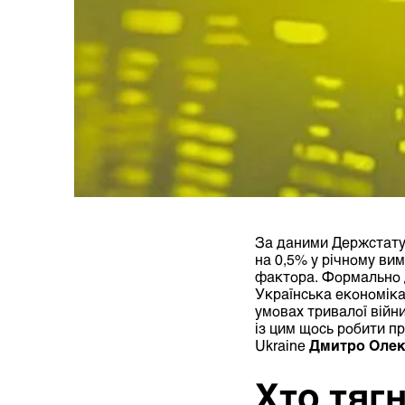
За даними Держстату
на 0,5% у річному ви
фактора. Формально д
Українська економік
умовах тривалої війни
із цим щось робити п
Ukraine
Дмитро Олек
Хто тяг