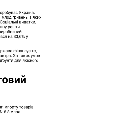
перебуває Україна.
 млрд гривень, з яких
Соціальні видатки,
тину решти
 виробничий
ився на 33,6% у
ержава фінансує те,
автра. За таких умов
ґрунтя для якісного
товий
яг імпорту товарів
$18,3 млрд,