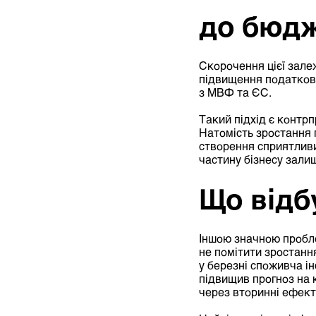
до бюд
Скорочення цієї зале
підвищення податков
з МВФ та ЄС.
Такий підхід є контрп
Натомість зростання 
створення сприятливи
частину бізнесу залиш
Що відб
Іншою значною пробле
не помітити зростання
у березні споживча і
підвищив прогноз на 
через вторинні ефект