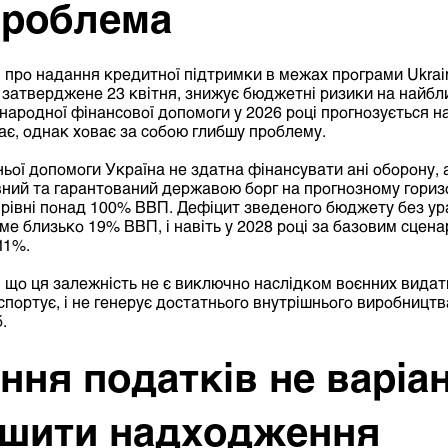
проблема
про надання кредитної підтримки в межах програми Ukrain
 затверджене 23 квітня, знижує бюджетні ризики на найбли
народної фінансової допомоги у 2026 році прогнозується на
є, однак ховає за собою глибшу проблему.
ої допомоги Україна не здатна фінансувати ані оборону, а
ний та гарантований державою борг на прогнозному гориз
рівні понад 100% ВВП. Дефіцит зведеного бюджету без ур
име близько 19% ВВП, і навіть у 2028 році за базовим сцен
11%.
що ця залежність не є виключно наслідком воєнних видатк
спортує, і не генерує достатнього внутрішнього виробницт
.
ння податків не варіан
ьшити надходження