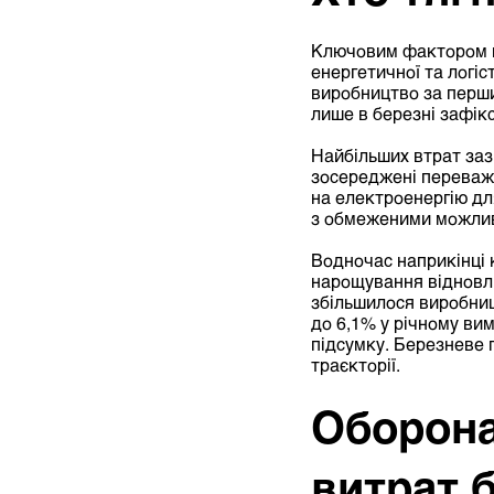
Ключовим фактором па
енергетичної та логі
виробництво за перший
лише в березні зафікс
Найбільших втрат зазн
зосереджені переважн
на електроенергію для
з обмеженими можлив
Водночас наприкінці 
нарощування відновлю
збільшилося виробниц
до 6,1% у річному вим
підсумку. Березневе 
траєкторії.
Оборона 
витрат 