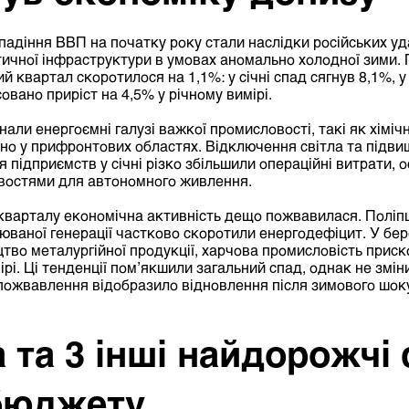
діння ВВП на початку року стали наслідки російських уда
стичної інфраструктури в умовах аномально холодної зими
 квартал скоротилося на 1,1%: у січні спад сягнув 8,1%, у
овано приріст на 4,5% у річному вимірі.
али енергоємні галузі важкої промисловості, такі як хіміч
о у прифронтових областях. Відключення світла та підви
 підприємств у січні різко збільшили операційні витрати, 
остями для автономного живлення.
кварталу економічна активність дещо пожвавилася. Поліп
ваної генерації частково скоротили енергодефіцит. У бер
тво металургійної продукції, харчова промисловість прис
ірі. Ці тенденції пом’якшили загальний спад, однак не змі
пожвавлення відобразило відновлення після зимового шоку,
та 3 інші найдорожчі 
бюджету