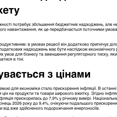
жету
жності потребує збільшення бюджетних надходжень, але не
ого навантаження, як це передбачається поточними умова
родуктивним: в умовах рецесії він додатково пригнічує діл
податкових надходжень має бути наслідком економічного 
х умов для бізнесу та зменшення регуляторного тиску, яки
атися в тіні.
увається з цінами
мою для економіки стало прискорення інфляції. В останні
 цін на продукти та товари широкого вжитку. Згідно інфля
нфляція
прискорилась
до 7,9% у річному вимірі. Національн
кінець 2026 року до 9,4%, очікуючи подальшого прискорення
и від вже здійсненого подорожчання енергоносіїв.