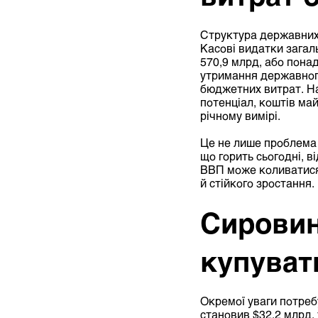
Структура державних 
Касові видатки зага
570,9 млрд, або пона
утримання державного
бюджетних витрат. На
потенціал, коштів май
річному вимірі.
Це не лише проблема 
що горить сьогодні, 
ВВП може коливатися 
й стійкого зростання.
Сировин
купуват
Окремої уваги потребу
становив $32,2 млрд, 