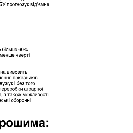
БУ прогнозує від’ємне
о більше 60%
 менше чверті
їна вивозить
шення показників
вужує і без того
переробки аграрної
и, а також можливості
нські оборонні
грошима: