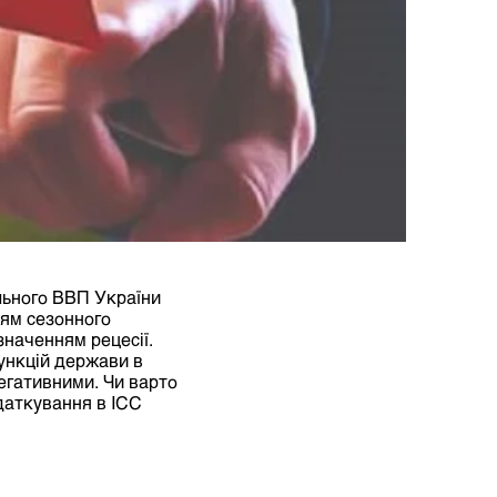
ьного ВВП України
ням сезонного
наченням рецесії.
ункцій держави в
негативними. Чи варто
одаткування в ICC