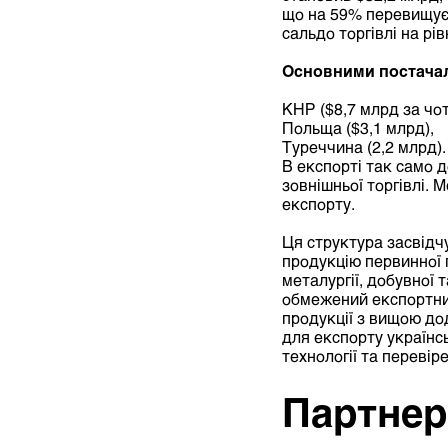
що на 59% перевищує 
сальдо торгівлі на рів
Основними постачал
КНР ($8,7 млрд за чот
Польща ($3,1 млрд),
Туреччина (2,2 млрд).
В експорті так само 
зовнішньої торгівлі.
експорту.
Ця структура засвідч
продукцію первинної 
металургії, добувної 
обмежений експортний
продукції з вищою до
для експорту українсь
технології та перевір
Партнер