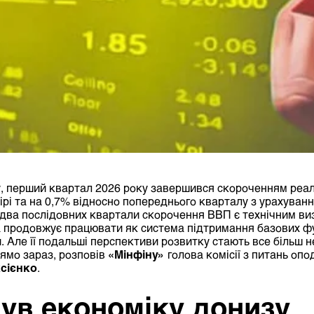
, перший квартал 2026 року
завершився
скороченням реал
мірі та на 0,7% відносно попереднього кварталу з урахуван
ва послідовних квартали скорочення ВВП є технічним виз
а продовжує працювати як система підтримання базових ф
. Але її подальші перспективи розвитку стають все більш 
рямо зараз, розповів
«Мінфіну»
голова комісії з питань оп
сієнко
.
нув економіку донизу