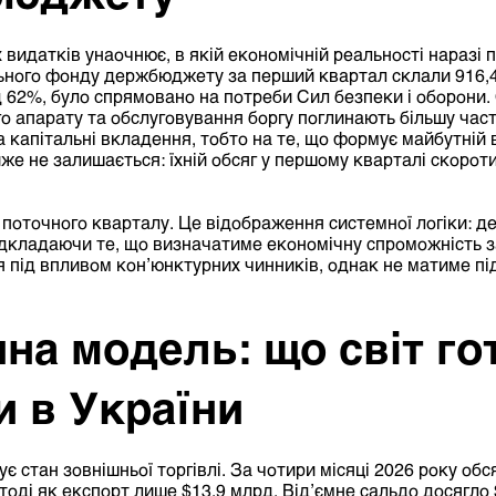
видатків унаочнює, в якій економічній реальності наразі 
льного фонду держбюджету за перший квартал
склали
916,4
д 62%, було спрямовано на потреби Сил безпеки і оборони. 
 апарату та обслуговування боргу поглинають більшу час
 капітальні вкладення, тобто на те, що формує майбутній
же не залишається: їхній обсяг у першому кварталі скорот
поточного кварталу. Це відображення системної логіки: д
відкладаючи те, що визначатиме економічну спроможність з
під впливом кон’юнктурних чинників, однак не матиме під
на модель: що світ го
и в України
є стан зовнішньої торгівлі. За чотири місяці 2026 року обс
тоді як експорт лише $13,9 млрд. Від’ємне сальдо досягло 