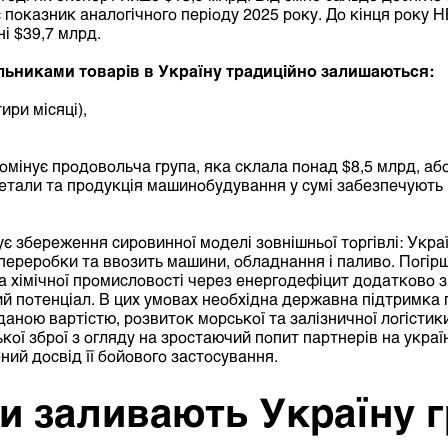
показник аналогічного періоду 2025 року. До кінця року Н
ні $39,7 млрд.
ьниками товарів в Україну традиційно залишаються:
ири місяці),
домінує продовольча група, яка склала понад $8,5 млрд, аб
 Метали та продукція машинобудування у сумі забезпечують
ує збереження сировинної моделі зовнішньої торгівлі: Укра
переробки та ввозить машини, обладнання і паливо. Погір
та хімічної промисловості через енергодефіцит додатково з
 потенціал. В цих умовах необхідна державна підтримка 
даною вартістю, розвиток морської та залізничної логістик
кої зброї з огляду на зростаючий попит партнерів на украї
ений досвід її бойового застосування.
и заливають Україну 