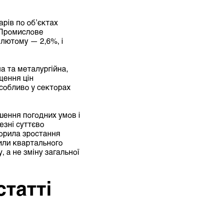
рів по об’єктах
. Промислове
 лютому — 2,6%, і
на та металургійна,
щення цін
особливо у секторах
шення погодних умов і
езні суттєво
корила зростання
нили квартального
 а не зміну загальної
статті