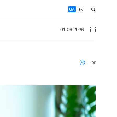
UA
EN
01.06.2026
pr