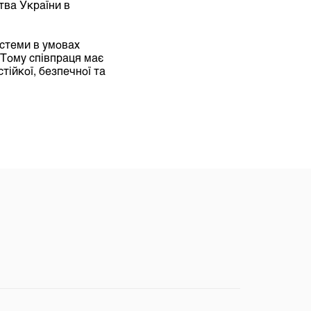
тва України в
истеми в умовах
 Тому співпраця має
тійкої, безпечної та