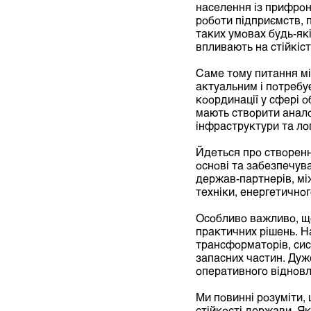
населення із прифрон
роботи підприємств, п
таких умовах будь-які
впливають на стійкіс
Саме тому питання мі
актуальним і потребу
координації у сфері 
мають створити анало
інфраструктури та лог
Йдеться про створенн
основі та забезпечув
держав-партнерів, між
техніки, енергетичног
Особливо важливо, щ
практичних рішень. Н
трансформаторів, сист
запасних частин. Ду
оперативного відновл
Ми повинні розуміти,
стійкості держави. Як