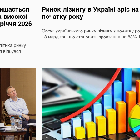
лишається
Ринок лізингу в Україні зріс н
а високої
початку року
вріччя 2026
Обсяг українського ринку лізингу з початку р
18 млрд грн, що становить зростання на 83%
літика ринку
д відбувся