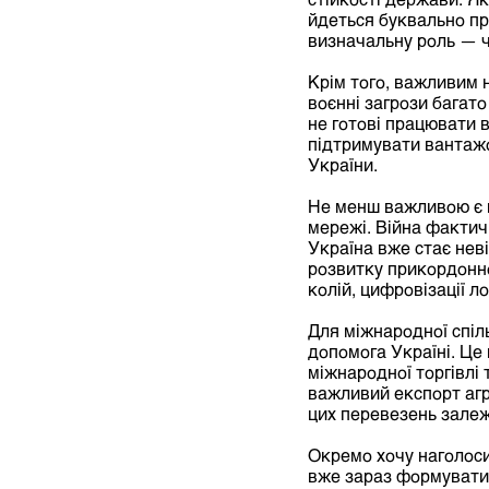
йдеться буквально пр
визначальну роль — ч
Крім того, важливим 
воєнні загрози багат
не готові працювати в
підтримувати вантажоп
України.
Не менш важливою є й
мережі. Війна фактич
Україна вже стає нев
розвитку прикордонно
колій, цифровізації л
Для міжнародної спіл
допомога Україні. Це
міжнародної торгівлі
важливий експорт агра
цих перевезень залежа
Окремо хочу наголоси
вже зараз формувати 