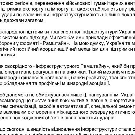
тових регіонів, перевезення військових і гуманітарних ван
ідтримка експорту та імпорту, а також стабільність внутрі
 удари по залізничній інфраструктурі мають не лише локаль
ть держави загалом.
жнародної підтримки транспортної інфраструктури Україн
є системного підходу. Ми вже бачимо приклади ефективно
оборони у форматі «Рамштайн». На мою думку, Україна та 
гічний постійний координаційний механізм для підтримки 
істики.
я своєрідного «інфраструктурного Рамштайну», який би пр
ав оперативне реагування на виклики. Такий механізм пов
народні фінансові організації, банки розвитку, транспортн
о обладнання та профільні міжнародні асоціації.
об допомога не обмежувалася лише фінансуванням. Україн
асамперед це постачання локомотивів, вагонів, енергетич
ем сигналізації, засобів автоматизації, спеціальної ремонт
же важливим є створення міжнародного резерву критичног
ення пошкоджених об’єктів після ракетних ударів.
 що сьогодні швидкість відновлення інфраструктури стала 
що раніше на відбудову окремих об’єктів могли витрачатися