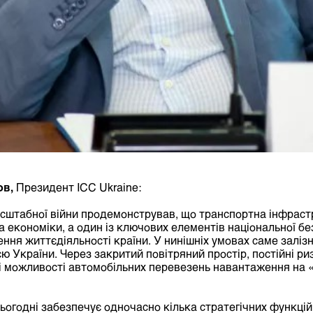
в,
Президент ICC Ukraine:
сштабної війни продемонстрував, що транспортна інфраст
 економіки, а один із ключових елементів національної без
ння життєдіяльності країни. У нинішніх умовах саме заліз
ю України. Через закритий повітряний простір, постійні ри
і можливості автомобільних перевезень навантаження на 
ьогодні забезпечує одночасно кілька стратегічних функцій