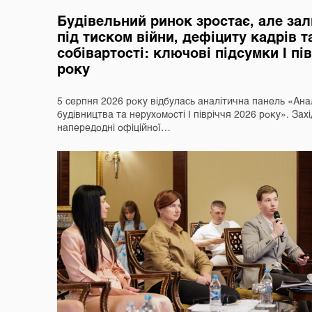
Будівельний ринок зростає, але за
під тиском війни, дефіциту кадрів т
собівартості: ключові підсумки І пі
року
5 серпня 2026 року відбулась аналітична панель «Ана
будівництва та нерухомості І півріччя 2026 року». Захі
напередодні офіційної…