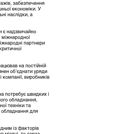
тажів, забезпечення
шньої економіки. У
ні наслідки, а
и є надзвичайно
ї міжнародної
міжнародні партнери
критичної
ацював на постійній
инен об’єднати уряди
і компанії, виробників
а потребує швидких і
ного обладнання,
ної техніки та
о обладнання для
одним із факторів
 місяці, то зараз