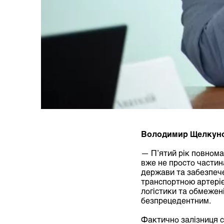
Володимир Щелкуно
— П’ятий рік повнома
вже не просто частина
держави та забезпече
транспортною артеріє
логістики та обмежен
безпрецедентним.
Фактично залізниця с