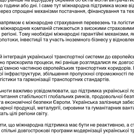
о години або дні. І саме тут міжнародна підтримка може ві
ерез спрощені механізми постачання, фінансування та техн
напрямом є міжнародне страхування перевезень та логісти
о міжнародних компаній стикаються з високими страховими
 регіоні. Тому необхідні міжнародні гарантійні механізми, 
отоки, інвестиції та участь іноземного бізнесу у відновл
 інтеграція української транспортної системи до європейсь
но прискорила процеси, які раніше розглядалися як довгос
ід’ємною частиною європейських транспортних коридорів. 
ї інфраструктури, збільшення пропускної спроможності пер
огістики та гармонізації транспортних стандартів.
ьноти важливо усвідомлювати, що підтримка української л
 питання стабільності глобальних ринків, продовольчої без
 та економічної безпеки Європи. Українська залізниця заб
рної продукції, металургії, сировини та гуманітарних ванта
ть цілі регіони світу.
ти, що міжнародна підтримка має бути не реактивною, а с
спільні довгострокові програми модернізації української т