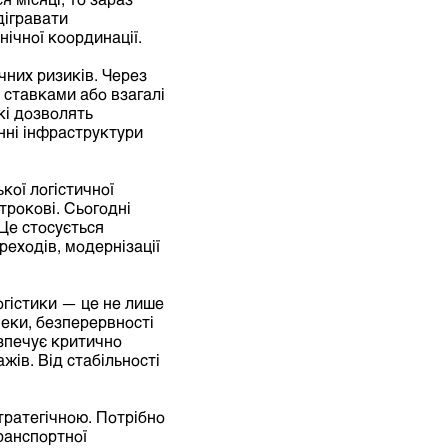
дігравати
ічної координації.
чних ризиків. Через
 ставками або взагалі
які дозволять
енні інфраструктури
кої логістичної
трокові. Сьогодні
Це стосується
еходів, модернізації
огістики — це не лише
пеки, безперервності
езпечує критично
жів. Від стабільності
тратегічною. Потрібно
ранспортної