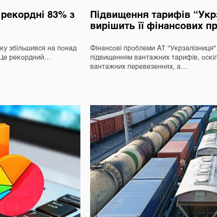
а рекордні 83% з
Підвищення тарифів “Укрз
вирішить її фінансових п
оку збільшився на понад
Фінансові проблеми АТ "Укрзалізниця
. Це рекордний…
підвищенням вантажних тарифів, оскіл
вантажних перевезеннях, а…