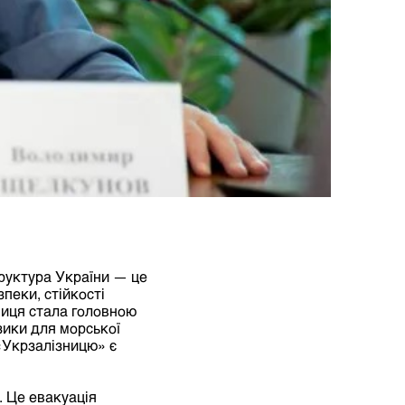
руктура України — це
пеки, стійкості
ниця стала головною
зики для морської
«Укрзалізницю» є
. Це евакуація