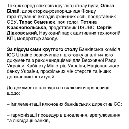
Також серед спікерів круглого столу були,
Ольга
Білай
, директорка-розпорядниця Фонду
гарантування вкладів фізичних осіб, представник
СБУ,
Тарас Семенюк
, політолог,
Тетяна
Краснопольська
, представник USUBC,
Сергій
Дідковський,
Науковий парк адитивних технологій
КПІ, модератор заходу.
За підсумками круглого столу
Банківська комісія
ICC Ukraine розпочинає підготовку аналітичного
документа з рекомендаціями для Верховної Ради
України, Кабінету Міністрів України, Національного
банку України, профільних міністерств та інших
державних інституцій.
До документа планується включити пропозиції
щодо:
– імплементації ключових банківських директив ЄС;
– гармонізації процедур відновлення, врегулювання
та ліквідації банків;