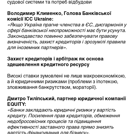
судової системи та потреб відбудови
Володимир Клименко, Голова Банківської
комісії ICC Ukraine:
«Якщо Україна прагне членства в ЄС, дисгармонія у
сфері банківської неспроможності має бути усунута.
Законодавство повинно забезпечувати правову
визначеність, захист кредиторів і зрозумілі правила
для іноземних партнерів».
Захист кредиторів і арбітраж як основа
здешевлення кредитного ресурсу
Високі ставки зумовлені не лише макроекономікою,
а й юридичними ризиками (проблеми з іпотекою,
зловживання банкрутством, мораторії).
Дмитро Т
и
л
і
пський, партнер юридичної компанії
EQUITY:
«Банки закладають юридичні ризики у вартість
кредиту. Посилення прав кредиторів, обмеження
недобросовісних процесів та підвищення
ефективності заставного права прямо знизять
вартість фінансування для бізнесу».