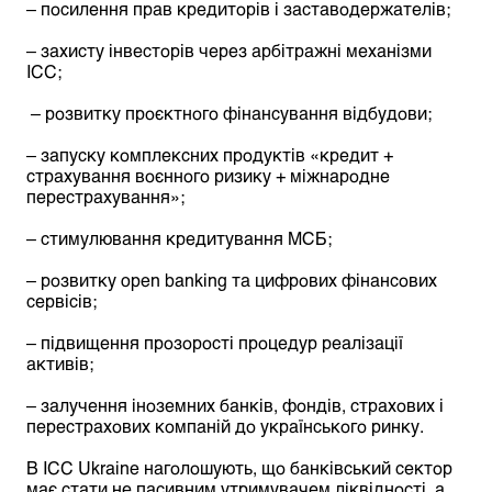
– посилення прав кредиторів і заставодержателів;
– захисту інвесторів через арбітражні механізми
ICC;
– розвитку проєктного фінансування відбудови;
– запуску комплексних продуктів «кредит +
страхування воєнного ризику + міжнародне
перестрахування»;
– стимулювання кредитування МСБ;
– розвитку open banking та цифрових фінансових
сервісів;
– підвищення прозорості процедур реалізації
активів;
– залучення іноземних банків, фондів, страхових і
перестрахових компаній до українського ринку.
В ICC Ukraine наголошують, що банківський сектор
має стати не пасивним утримувачем ліквідності, а