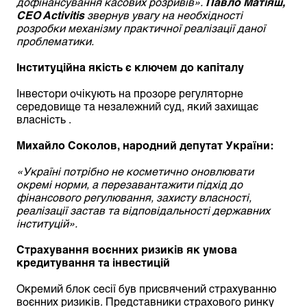
дофінансування касових розривів».
Павло Матіяш,
CEO Activitis
звернув увагу на необхідності
розробки механізму практичної реалізації даної
проблематики.
Інституційна якість є ключем до капіталу
Інвестори очікують на прозоре регуляторне
середовище та незалежний суд, який захищає
власність .
Михайло Соколов, народний депутат України:
«Україні потрібно не косметично оновлювати
окремі норми, а перезавантажити підхід до
фінансового регулювання, захисту власності,
реалізації застав та відповідальності державних
інституцій».
Страхування воєнних ризиків як умова
кредитування та інвестицій
Окремий блок сесії був присвячений страхуванню
воєнних ризиків. Представники страхового ринку