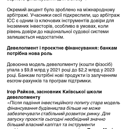
Окремий акцент було зроблено на міжнародному
арбітражі. Учасники сесії підкреслили, що арбітраж
ICC є одним із ключових інструментів довіри для
іноземних інвесторів, особливо в умовах, коли
рівень довіри до національної судової системи
залишається недостатнім.
Девелопмент і проєктне фінансування: банкам
потрібна нова роль
Довоєнна модель девелопменту (кошти фізосіб)
упала з $9,8 млрд у 2021 році до $2,2 млрд у 2023
році. Банкам потрібні нові продукти із залученням
escrow-рахунків та програм підтримки.
Ігор Райков, засновник Київської школи
девелопменту
«Після падіння інвестиційного попиту стара модель
фінансування будівництва більше не
може
забезпечувати стабільний розвиток ринку
. Для
запуску проєктів сьогодні необхідний значно
більший власний капітал та інструменти