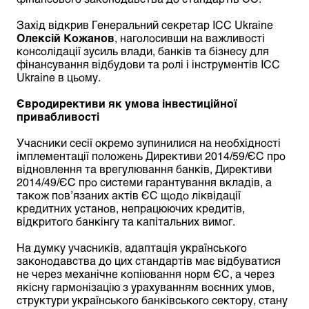
Захід відкрив Генеральний секретар ICC Ukraine
Олексій Кожанов
, наголосивши на важливості
консолідації зусиль влади, банків та бізнесу для
фінансування відбудови та ролі і інструментів ICC
Ukraine в цьому.
Євродирективи як умова інвестиційної
привабливості
Учасники сесії окремо зупинилися на необхідності
імплементації положень Директиви 2014/59/ЄС про
відновлення та врегулювання банків, Директиви
2014/49/ЄС про системи гарантування вкладів, а
також пов’язаних актів ЄС щодо ліквідації
кредитних установ, непрацюючих кредитів,
відкритого банкінгу та капітальних вимог.
На думку учасників, адаптація українського
законодавства до цих стандартів має відбуватися
не через механічне копіювання норм ЄС, а через
якісну гармонізацію з урахуванням воєнних умов,
структури українського банківського сектору, стану