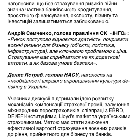
наголосили, що без страхування ризиків війни
значна частина банківського кредитування,
проєктного фінансування, експорту, лізингу та
інвестицій залишатиметься заблокованою.
Андрій Семченко,
голова правління
СК «ІНГО»:
«Ринок поступово відновлює здатність покривати
воєнні ризики для бізнесу (об’єкти, логістика,
інфраструктура), але ключовою проблемою є ціна.
Страхування має сприйматися не як додаткові
витрати, а як базова умова безпеки».
Денис Ястреб
,
голова НАСУ,
наголоси
в
на
«
необхідності ширшого впровадження культури de-
risking в Україні
».
Учасники дискусії підтримали ідею розвитку
механізмів компенсації страхової премії, залучення
міжнародних перестраховиків, співпраці з EBRD,
DFI/EFI-інституціями, Lloyd’s market та українськими
страховиками. Метою має стати зниження
ефективної вартості страхування воєнних ризиків
до рівня, прийнятного для бізнесу та банків.