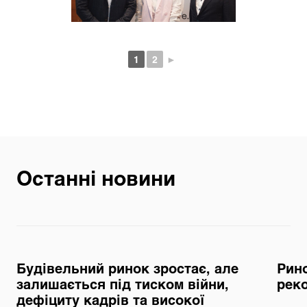
1
2
►
Останні новини
Будівельний ринок зростає, але
Рино
залишається під тиском війни,
реко
дефіциту кадрів та високої