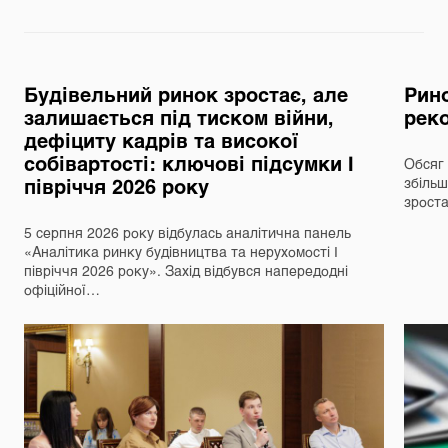
Будівельний ринок зростає, але
Рино
залишається під тиском війни,
реко
дефіциту кадрів та високої
собівартості: ключові підсумки І
Обсяг 
півріччя 2026 року
збільш
зрост
5 серпня 2026 року відбулась аналітична панель
«Аналітика ринку будівництва та нерухомості І
півріччя 2026 року». Захід відбувся напередодні
офіційної…