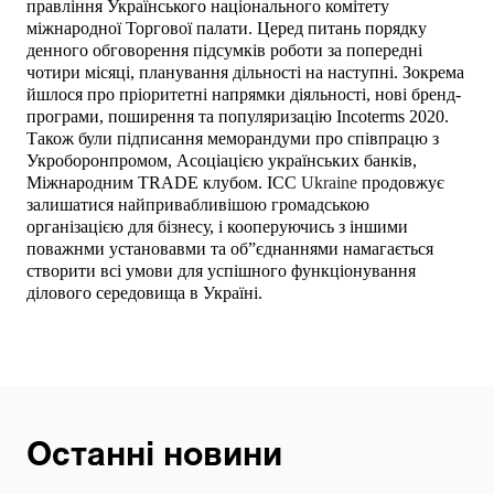
правління Українського національного комітету
міжнародної Торгової палати. Церед питань порядку
денного обговорення підсумків роботи за попередні
чотири місяці, планування дільності на наступні. Зокрема
йшлося про пріоритетні напрямки діяльності, нові бренд-
програми, поширення та популяризацію
Incoterms 2020.
Також були підписання меморандуми про співпрацю з
Укроборонпромом, Асоціацією українських банків,
Міжнародним
TRADE
клубом. ІСС
Ukraine
продовжує
залишатися найпривабливішою громадською
організацією для бізнесу, і кооперуючись з іншими
поважнми установавми та об”єднаннями намагається
створити всі умови для успішного функціонування
ділового середовища в Україні.
Останні новини