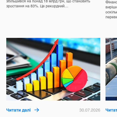
збільшився на понад 18 млрд грн, що становить
Фінанс
зростання на 83%. Це рекордний…
виріш
оскіль
перев
Читати далі
30.07.2026
Читат