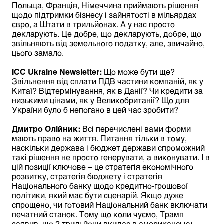
Польща, Франція, Німеччина приймають рішення
щодо підтримки бізнесу і зайнятості в мільярдах
євро, а Штати в трильйонах. А у нас просто
декларують. Це добре, що декларують, добре, що
звільняють від земельного податку, але, звичайно,
цього замало.
ІСС
Ukraine
Newsletter:
Що може бути ще?
Звільнення від сплати ПДВ частини компаній, як у
Китаї? Відтермінування, як в Данії? Чи кредити за
низькими цінами, як у Великобританії? Що для
України було б непогано в цей час зробити?
Дмитро Олійник
:
Всі перечислені вами форми
мають право на життя. Питання тільки в тому,
наскільки держава і бюджет держави спроможний
такі рішення не просто генерувати, а виконувати. І в
цій позиції ключове – це стратегія економічного
розвитку, стратегія бюджету і стратегія
Національного банку щодо кредитно-грошової
політики, який має бути сценарій. Якщо дуже
спрощено, чи готовий Національний банк включати
печатний станок. Тому що коли чуємо, Трамп
заявив, що 2 трильйони вкидає в американську