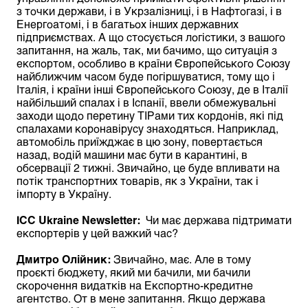
з точки держави, і в Укрзалізниці, і в Нафтогазі, і в
Енергоатомі, і в багатьох інших державних
підприємствах. А що стосується логістики, з вашого
запитання, на жаль, так, ми бачимо, що ситуація з
експортом, особливо в країни Європейського Союзу
найближчим часом буде погіршуватися, тому що і
Італія, і країни інші Європейського Союзу, де в Італії
найбільший спалах і в Іспанії, ввели обмежувальні
заходи щодо перетину ТІРами тих кордонів, які під
спалахами коронавірусу знаходяться. Наприклад,
автомобіль приїжджає в цю зону, повертається
назад, водій машини має бути в карантині, в
обсервації 2 тижні. Звичайно, це буде впливати на
потік транспортних товарів, як з України, так і
імпорту в Україну.
ІСС
Ukraine
Newsletter:
Чи має держава підтримати
експортерів у цей важкий час?
Дмитро Олійник
:
Звичайно, має. Але в тому
проєкті бюджету, який ми бачили, ми бачили
скорочення видатків на Експортно-кредитне
агентство. От в мене запитання. Якщо держава