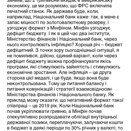
економіку, це ми розуміємо, що ФРС включила
печатний станок. Як держава буде, коли,
наприклад, Національний банк каже: так, в мене є
запас міцності по золотовалютному резерву, і
узгоджує формат з Мінфіном, Мінфін узгоджує
дефіцит бюджету. І як в цей час два інститути,
Міністерство фінансів і Національний банк, через
нього контролюють інфляцію? Хороша річ – бюджет
дефіцитний. З точки зору сьогоднішньої ситуації, я
не помилився, дійсно, єдиний варіант, коли через
дефіцит бюджету можна профінансувати якісь
програми, які стимулюють зайнятість і стимулюють
економічне зростання. Але інфляція – це друга
сторона цієї медалі, і це буде, якщо вона буде
неконтрольована. Тому це питання балансу і
питання комунікацій і стратегії взаємовідносин
Міністерства фінансів і Національного банку. Як
приклад можу сказати, що негативний формат такої
співпраці – це 2019 рік. Коли Національний банк
почав укріплювати гривню, а Мінфін почав
спекулятивно розпродавати облігації внутрішньої
державної позики, переплачуючи, залучаючи кошти
в бюджет в деякі періоди по 30% річних у валюті, то