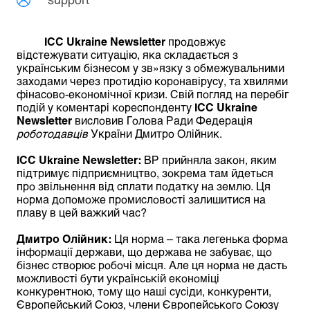
ІСС
Ukraine
Newsletter
продовжує
відстежувати ситуацію, яка складається з
українським бізнесом у зв»язку з обмежувальними
заходами через протидію коронавірусу, та хвилями
фінасово-економічної кризи. Свій погляд на перебіг
подій у коментарі кореспонденту
ІСС
Ukraine
Newsletter
висловив Голова Ради Федерація
роботодавців
України Дмитро Олійник.
ІСС
Ukraine
Newsletter:
ВР прийняла закон, яким
підтримує підприємництво, зокрема там йдеться
про звільнення від сплати податку на землю. Ця
норма допоможе промисловості залишитися на
плаву в цей важкий час?
Дмитро Олійник
:
Ця норма – така легенька форма
інформації держави, що держава не забуває, що
бізнес створює робочі місця. Але ця норма не дасть
можливості бути українській економіці
конкурентною, тому що наші сусіди, конкуренти,
Європейський Союз, члени Європейського Союзу