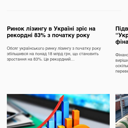
Ринок лізингу в Україні зріс на
Під
рекордні 83% з початку року
“Укр
фін
Обсяг українського ринку лізингу з початку року
збільшився на понад 18 млрд грн, що становить
Фінанс
зростання на 83%. Це рекордний…
виріш
оскіль
перев