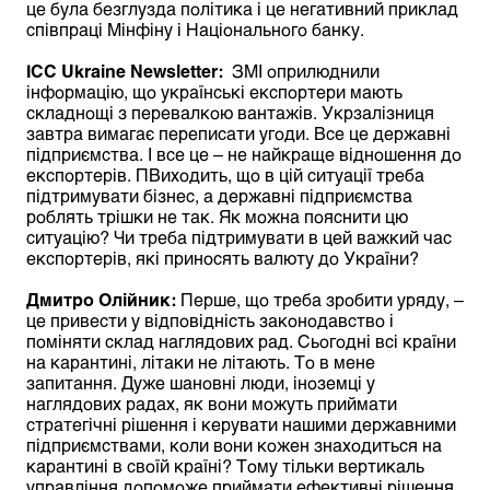
це була безглузда політика і це негативний приклад
співпраці Мінфіну і Національного банку.
ІСС
Ukraine
Newsletter:
ЗМІ оприлюднили
інформацію, що українські експортери мають
складнощі з перевалкою вантажів. Укрзалізниця
завтра вимагає переписати угоди. Все це державні
підприємства. І все це – не найкраще відношення до
експортерів. ПВиходить, що в цій ситуації треба
підтримувати бізнес, а державні підприємства
роблять трішки не так. Як можна пояснити цю
ситуацію? Чи треба підтримувати в цей важкий час
експортерів, які приносять валюту до України?
Дмитро Олійник
:
Перше, що треба зробити уряду, –
це привести у відповідність законодавство і
поміняти склад наглядових рад. Сьогодні всі країни
на карантині, літаки не літають. То в мене
запитання. Дуже шановні люди, іноземці у
наглядових радах, як вони можуть приймати
стратегічні рішення і керувати нашими державними
підприємствами, коли вони кожен знаходиться на
карантині в своїй країні? Тому тільки вертикаль
управління допоможе приймати ефективні рішення