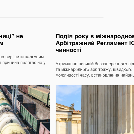
ниці” не
Подія року в міжнародном
ем
Арбітражний Регламент I
чинності
на вирішити черговим
я причина полягає не у
Утримання позицій беззаперечного ліде
та міжнародного арбітражу, швидкого
можливості часу, встановлення найв