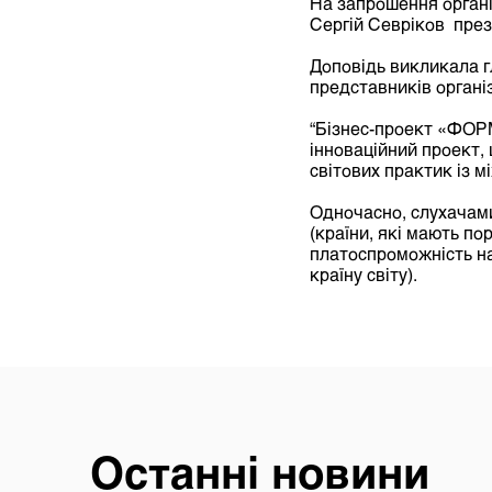
На запрошення органі
Сергій Севріков пр
Доповідь викликала гл
представників органі
“Бізнес-проект «Ф
інноваційний проект, 
світових практик із м
Одночасно, слухачами
(країни, які мають по
платоспроможність на
країну світу).
Останні новини