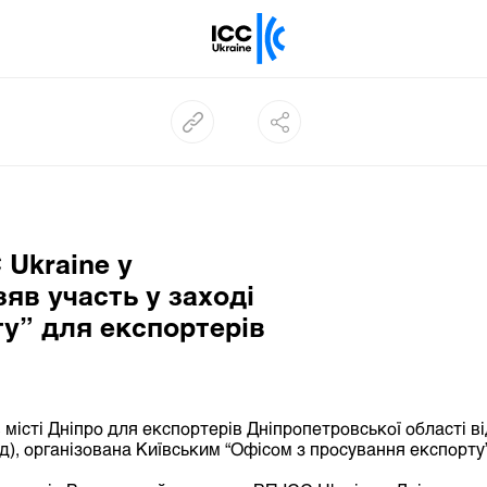
Ukraine у
в участь ​у заході​
у” для експортерів
в місті Дніпро для експортерів Дніпропетровської області 
ід), організована Київським “Офісом з просування експорту”