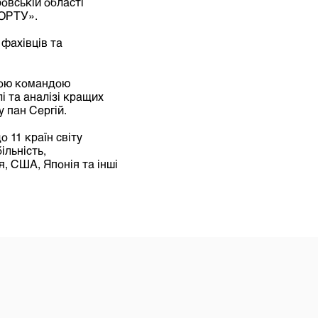
овській області
ОРТУ».
 фахівців та
ою командою
і та аналізі кращих
у пан Сергій.
 11 країн світу
ільність,
, США, Японія та інші