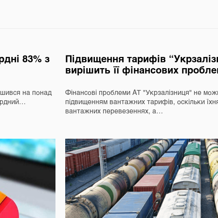
ордні 83% з
Підвищення тарифів “Укрзаліз
вирішить її фінансових пробл
льшився на понад
Фінансові проблеми АТ "Укрзалізниця" не мож
кордний…
підвищенням вантажних тарифів, оскільки їхн
вантажних перевезеннях, а…