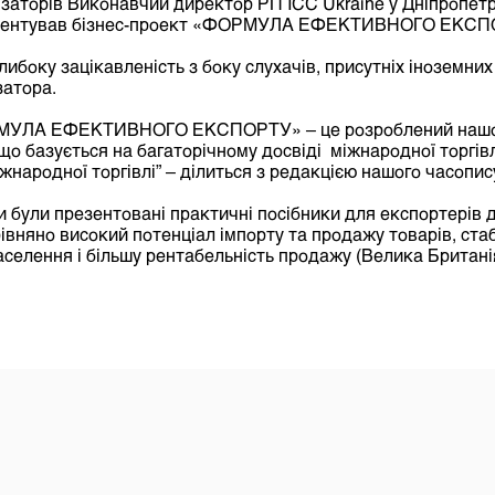
заторів Виконавчий директор РП ICC Ukraine у Дніпропетр
езентував бізнес-проект «ФОРМУЛА ЕФЕКТИВНОГО ЕКСП
ибоку зацікавленість з боку слухачів, присутніх іноземних
затора.
ОРМУЛА ЕФЕКТИВНОГО ЕКСПОРТУ» – це розроблений наш
що базується на багаторічному досвіді міжнародної торгівл
іжнародної торгівлі” – ділиться з редакцією нашого часопис
 були презентовані практичні посібники для експортерів до
рівняно високий потенціал імпорту та продажу товарів, стаб
селення і більшу рентабельність продажу (Велика Британія