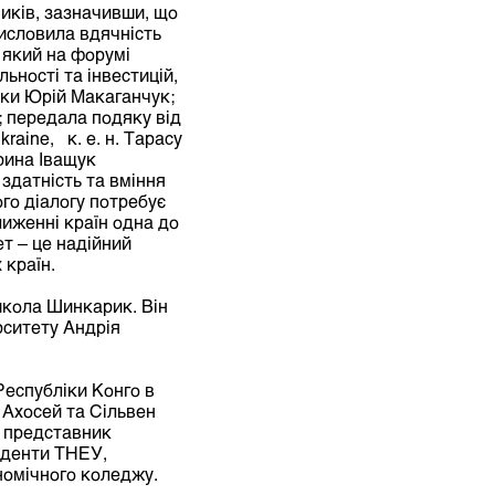
ників, зазначивши, що
висловила вдячність
 який на форумі
ьності та інвестицій,
ики Юрій Макаганчук;
; передала подяку від
raine, к. е. н. Тарасу
рина Іващук
 здатність та вміння
ого діалогу потребує
иженні країн одна до
т – це надійний
 країн.
икола Шинкарик. Він
рситету Андрія
Республіки Конго в
 Ахосей та Сільвен
к; представник
уденти ТНЕУ,
номічного коледжу.