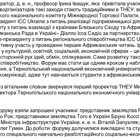
атор, д. е. н., професор Ірина Іващук, яка привітала учас
іворганізаторів такі заходи стають традиційними в ТНЕУ; 
кого національного комітету Міжнародної Торгової Палати,
идент ICC Ukraine з питань реалізації підприємницької діял
у з питань взаємодії з країнами Близького Сходу та Афр
анська Рада в Україні» Діалло Ісса Садіо за партнерство
-президенту з питань регіонального співробітництва ICC Uk
ктивну участь у проведенні перших Африканських читань. І
 у культурній, освітній, соціальній, економічній сферах – це
сторонній рух ідей, обмін, спілкування. Саме розвитку так
співробітництво. Форум має стати ще одним кроком у набл
ння, а Тернопільський національний економічний університе
комунікації, адже тут навчаються студенти з африканських
 із вітальним словом звернувся перший проректор ТНЕУ М
ректора Тернопільського національного економічного уніве
форуму взяли запрошені учасники: представник земляцтва 
до Рок; представники земляцтва Того в Україні Бруно Коссі
 Міністра інфраструктури України, к. е. н. Віталій Запухля
лег Гумен. До роботи форуму долучилися викладачі та ст
го спеціального навчально-реабілітаційного соціально-еко