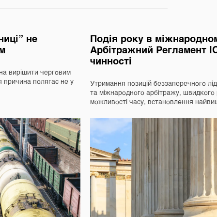
ниці” не
Подія року в міжнародном
ем
Арбітражний Регламент I
чинності
на вирішити черговим
я причина полягає не у
Утримання позицій беззаперечного ліде
та міжнародного арбітражу, швидкого
можливості часу, встановлення найв