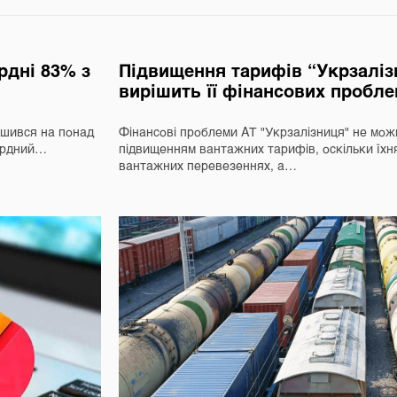
ордні 83% з
Підвищення тарифів “Укрзаліз
вирішить її фінансових пробл
льшився на понад
Фінансові проблеми АТ "Укрзалізниця" не мож
кордний…
підвищенням вантажних тарифів, оскільки їхн
вантажних перевезеннях, а…