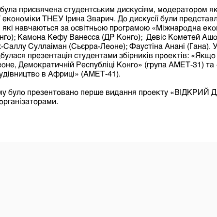
була присвячена студентським дискусіям, модератором як
економіки ТНЕУ Ірина Зварич. До дискусії були представле
, які навчаються за освітньою програмою «Міжнародна еко
нго); Камона Кефу Ванесса (ДР Конго); Девіс Кометей Аш
ах-Саллу Суллаіман (Сьєрра-Леоне); Фаустіна Анані (Гана).
дбулася презентація студентами збірників проектів: «Якщо
Леоне, Демократичній Республіці Конго» (група АМЕТ-31) та
будівництво в Африці» (АМЕТ-41).
му було презентовано перше видання проекту «ВІДКРИЙ
 організаторами.