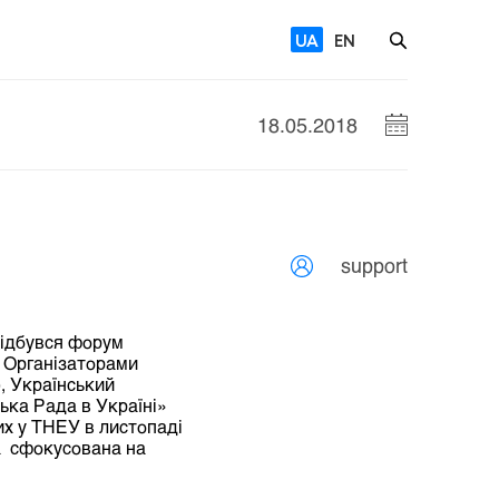
UA
EN
18.05.2018
support
відбувся форум
. Організаторами
, Український
ька Рада в Україні»
их у ТНЕУ в листопаді
ла сфокусована на