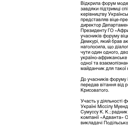
Відкрила форум модер
завдяки підтримці сп
керівництву Українсь
представляв віце-през
директор Департамент
Президенту ГО «Африк
учасників форуму віце
Демкурі, який брав а
наголосила, що діалог
чути один одного, дво
україно-африканське 
одної та взаємопізна
майданчик для такої 
До учасників форуму
передав вітання від 
Крисоватого.
Участь у діяльності 
Україні Міссілу Муен
Сумуссу К. К.; радник
компанії «Адванта» О
викладачі Подільсько