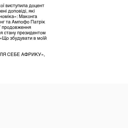
ої виступила доцент
ні доповіді, які
номіка»: Маконга
онг та Ампофо Патрік
 У продовження
 я стану президентом
 «Що збудувати в моїй
 ДЛЯ СЕБЕ АФРИКУ»,