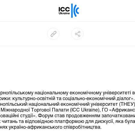
Тернопільському національному економічному університеті 
рики: культурно-освітній та соціально-економічний діалог»
нопільський національний економічний університет (ТНЕУ)
 Міжнародної Торгової Палати (ІСС Ukraine), ГО «Африканс
нноваційні студії». Форум став продовженням започаткован
 читань та відповідною платформою для дискусії, яка бу
ях україно-африканського співробітництва.