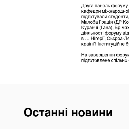
Друга панель форуму 
кафедри міжнародної 
підготували студенти
Малоба Грація (ДР Ко
Куранчі (Гана); Брім
діяльності форуму ві
в … Нігерії, Сьєрра-
країні? Інституційне 
На завершення фору
підготовлене спільно
Останні новини