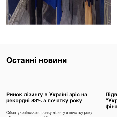
Останні новини
Ринок лізингу в Україні зріс на
Під
рекордні 83% з початку року
“Укр
фін
Обсяг українського ринку лізингу з початку року