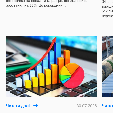
збільшився на понад 18 млрд грн, що становить
Фінанс
зростання на 83%. Це рекордний…
виріш
оскіль
перев
Читати далі
30.07.2026
Читат