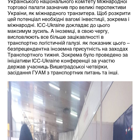
Украінського національного комітету Міжнародноі
торговоі палати зазначив про великі перспективи
Украіни, як міжнардного транзитера. Щоб розкрити
цей потенціал необхідні вагомі інвестиціі, зокрема і
міжнародні. ICC-Ukraine докладає до цього
максимум зусиль. А іноземці, в свою чергу,
висловлюють все більше зацікавлності в
транспортно логістичній галузі. як показник цього –
безпрецендентна іноземна присутність на заходах
Транспортного тижня. Зокрема було проведено за
ініціативи ICC-Ukraine конференціі за участю
держав учасниць Вишеградськоі четвірки,
засідання ГУАМ з транспортних питань та інші.