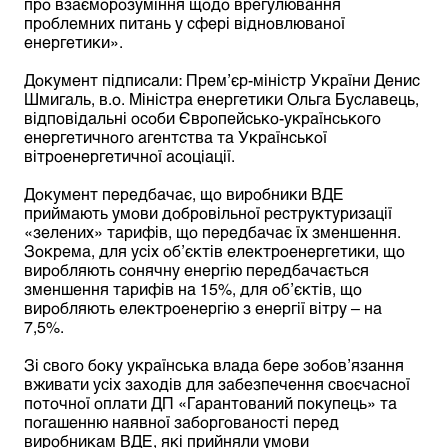
про взаєморозуміння щодо врегулювання
проблемних питань у сфері відновлюваної
енергетики».
Документ підписали: Прем’єр-міністр України Денис
Шмигаль, в.о. Міністра енергетики Ольга Буславець,
відповідальні особи Європейсько-українського
енергетичного агентства та Української
вітроенергетичної асоціації.
Документ передбачає, що виробники ВДЕ
приймають умови добровільної реструктуризації
«зелених» тарифів, що передбачає їх зменшення.
Зокрема, для усіх об’єктів електроенергетики, що
виробляють сонячну енергію передбачається
зменшення тарифів на 15%, для об’єктів, що
виробляють електроенергію з енергії вітру – на
7,5%.
Зі свого боку українська влада бере зобов’язання
вживати усіх заходів для забезпечення своєчасної
поточної оплати ДП «Гарантований покупець» та
погашенню наявної заборгованості перед
виробникам ВДЕ, які прийняли умови