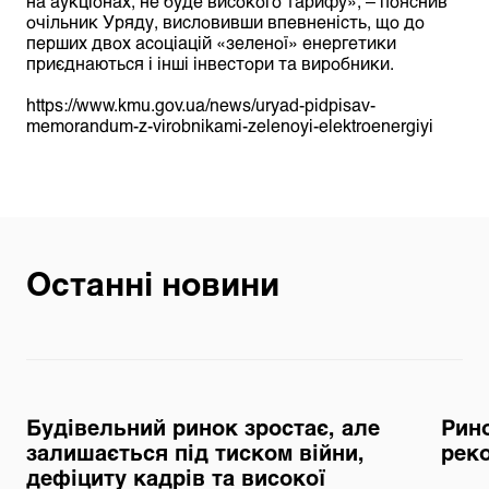
на аукціонах, не буде високого тарифу», – пояснив
очільник Уряду, висловивши впевненість, що до
перших двох асоціацій «зеленої» енергетики
приєднаються і інші інвестори та виробники.
https://www.kmu.gov.ua/news/uryad-pidpisav-
memorandum-z-virobnikami-zelenoyi-elektroenergiyi
Останні новини
Будівельний ринок зростає, але
Рино
залишається під тиском війни,
реко
дефіциту кадрів та високої