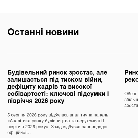
Останні новини
Будівельний ринок зростає, але
Рино
залишається під тиском війни,
реко
дефіциту кадрів та високої
собівартості: ключові підсумки І
Обсяг 
півріччя 2026 року
збільш
зрост
5 серпня 2026 року відбулась аналітична панель
«Аналітика ринку будівництва та нерухомості І
півріччя 2026 року». Захід відбувся напередодні
офіційної…