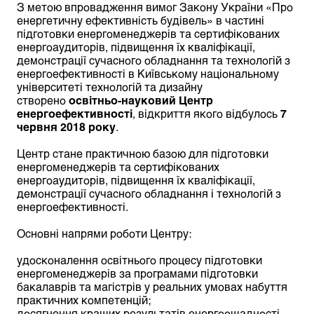
З метою впровадження вимог Закону України «Про
енергетичну ефективність будівель» в частині
підготовки енергоменеджерів та сертифікованих
енергоаудиторів, підвищення їх кваліфікації,
демонстрації сучасного обладнання та технологій з
енергоефективності в Київському національному
університеті технологій та дизайну
створено
освітньо-науковий Центр
енергоефективності
, відкриття якого відбулось
7
червня 2018 року
.
Центр стане практичною базою для підготовки
енергоменеджерів та сертифікованих
енергоаудиторів, підвищення їх кваліфікації,
демонстрації сучасного обладнання і технологій з
енергоефективності.
Основні напрями роботи Центру:
удосконалення освітнього процесу підготовки
енергоменеджерів за програмами підготовки
бакалаврів та магістрів у реальних умовах набуття
практичних компетенцій;
досягнення кращих результатів енергоощадності