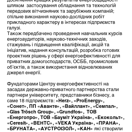
шляхом застосування обладнання та технологій
передових вітчизняних та зарубіжних компаній;
спільне виконання науково-дослідних робіт
прикладного характеру в інтересах підприємств
галузі.
Також передбачено проведення навчальних курсів
енергоаудиторів, науково-технічних заходів,
стажувань і підвищення кваліфікації, акцій та
ініціатив, надання консультацій, розробка готових
проектних рішень у сфері енергоефективності для
приватних домогосподарств, ОСББ, промислових
об’єктів, а також використання відновлюваних
джерел енергії.
Фундаторами Центру енергоефективності на
засадах державно-приватного партнерства стали
партнери університету, представники бізнесу, а
саме 18 підприємств:
«Herz», «ProEnergy»,
«Сонет», ПП «Аванте», «Вайллант», «Семпал»,
«Glas Trösch Group», «Grundfos», ТОВ
«Енергопро», ТОВ «Бауміт Україна», «Екокольт»,
«Ceresit», «ВЕНТС», «VEKA Україна», «ПРАНА»,
«БРУНАТА», «АУСТРОІЗОЛ», «КАН»
які створили