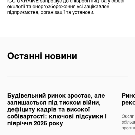
ICC UKRAINE запрошує до співробітництва у сфері
екології та енергозбереження усі зацікавлені
підприємства, організації та установи.
Останні новини
Будівельний ринок зростає, але
Рино
залишається під тиском війни,
реко
дефіциту кадрів та високої
собівартості: ключові підсумки І
Обсяг 
півріччя 2026 року
збільш
зрост