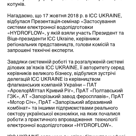
котунів.
Нагадаємо, що 17 жовтня 2018 р. в ICC UKRAINE,
відбулася Презентація-семінар «Застосування
системи електронної водопідготовки
«HYDROFLOW», у якій взяли участь Президент та
Віце-президенти ICC Ukraine, керівники
регіональних представництв, голови комісій та
запрошені технічні експерти.
Завдяки системній роботі та розгалуженій системі
ділових зв’язків ICC UKRAINE, її авторитету серед
керівників великого бізнесу, відбулися зустрічі
делегацій ICC UKRAINE із керівництвом
флагманських компаній України – ПАТ
«АрселорМіттал Кривий Ріг», ПрАТ «Полтавський
ГЗК», АТ «Запорізький завод феросплавів», ПрАТ
«Мотор Січ», ПрАТ «Запорізький абразивний
комбінат» та іншими підприємствами реального
сектору української економіки, на яких почалися
роботи з практичного впровадження технології
електронної водопідготовки «HYDROFLOW».