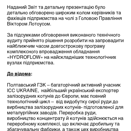
Наданий Звіт та детальну презентацію було
детально обговорено широким колом керівників та
фахівців підприємства на чолі з Головою Правління
Віктором Лотоусом.
За підсумками обговорення виконаного технічного
аудиту прийнято рішення розробити на запровадити
найближчим часом довгострокову програму
комплексного впровадження обладнання
«HYDROFLOW» на найскладніших технологічних
вузлах підприємства.
До відома
:
Полтавський ГЗК – багаторічний активний учасник
ICC UKRAINE, найбільший український експортер
залізорудних
котунів
до Європи, має повний
технологічний цикл – від видобутку сирої руди до
вирбництва залізорудних котунів- підготовленої для
металургійних заводів. Переробка руди,
виробництво концентрату й котунів здійснюється на
переробному комплексі, що включає дробильну та
збагачувальну фабрики, а також цех виробництва