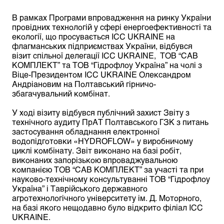
В рамках Програми впровадження на ринку України
провідних технологій у сфері енергоефективності та
екології, що просувається ICC UKRAINE на
флагманських підприємствах України, відбувся
візит спільної делегації ICC UKRAINE, ТОВ “САВ
КОМПЛЕКТ” та ТОВ “Гідрофлоу Україна” на чолі з
Віце-Президентом ICC UKRAINE Олександром
Андріановим на Полтавський гірничо-
збагачувальний комбінат.
У ході візиту відбувся публічний захист Звіту з
технічного аудиту ПрАТ Полтавського ГЗК з питань
застосування обладнання електронної
водопідготовки «HYDROFLOW» у виробничому
циклі комбінату. Звіт виконано на базі робіт,
виконаних запорізькою впроваджувальною
компанією ТОВ “САВ КОМПЛЕКТ” за участі та при
науково-технічному консультуванні ТОВ “Гідрофлоу
Україна” і Таврійського державного
агротехнологічного університету ім. Д. Моторного,
на базі якого нещодавно було відкрито філіал ICC
UKRAINE.