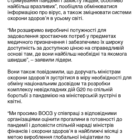
стримування пандемії і захисту людей, особливо
найбільш вразливих”, пообіцяла обмінюватися
інформацією про вірус, а також зміцнювати системи
охорони здоров’я в усьому світі.
“Ми розширимо виробничі потужності для
задоволення зростаючих потреб у предметах
медичного призначення і забезпечимо їх широку
доступність за доступною ціною на справедливій
основі там, де вони найбільш необхідні та якомога
швидше”, – заявили лідери.
Вони також повідомили, що доручать міністрам
охорони здоров’я зустрітися в міру необхідності для
обміну національним досвідом та розробки
комплексу невідкладних дій G20 по спільній
боротьбі з пандемією на міністерській зустрічі в
квітні.
“Ми просимо ВООЗ у співпраці з відповідними
організаціями оцінити прогалини в готовності до
пандемії і доповісти спільній нараді міністрів
фінансів і охорони здоров’я в найближчі місяці з
метою вироблення глобальної ініціативи по