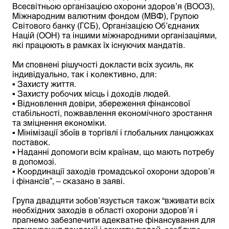
Всесвітньою організацією охорони здоров’я (ВООЗ),
Міжнародним валютним фондом (МВФ), Групою
Світового банку (ГСБ), Організацією Об’єднаних
Націй (ООН) та іншими міжнародними організаціями,
які працюють в рамках їх існуючих мандатів.
Ми сповнені рішучості докласти всіх зусиль, як
індивідуально, так і колективно, для:
▪ Захисту життя.
▪ Захисту робочих місць і доходів людей.
▪ Відновлення довіри, збереження фінансової
стабільності, пожвавлення економічного зростання
та зміцнення економіки.
▪ Мінімізації збоїв в торгівлі і глобальних ланцюжках
поставок.
▪ Наданні допомоги всім країнам, що мають потребу
в допомозі.
▪ Координації заходів громадської охорони здоров’я
і фінансів”, – сказано в заяві.
Група двадцяти зобов’язується також “вживати всіх
необхідних заходів в області охорони здоров’я і
прагнемо забезпечити адекватне фінансування для