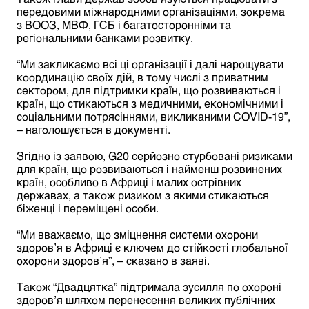
передовими міжнародними організаціями, зокрема
з ВООЗ, МВФ, ГСБ і багатосторонніми та
регіональними банками розвитку.
“Ми закликаємо всі ці організації і далі нарощувати
координацію своїх дій, в тому числі з приватним
сектором, для підтримки країн, що розвиваються і
країн, що стикаються з медичними, економічними і
соціальними потрясіннями, викликаними COVID-19”,
– наголошується в документі.
Згідно із заявою, G20 серйозно стурбовані ризиками
для країн, що розвиваються і найменш розвинених
країн, особливо в Африці і малих острівних
державах, а також ризиком з якими стикаються
біженці і переміщені особи.
“Ми вважаємо, що зміцнення системи охорони
здоров’я в Африці є ключем до стійкості глобальної
охорони здоров’я”, – сказано в заяві.
Також “Двадцятка” підтримала зусилля по охороні
здоров’я шляхом перенесення великих публічних