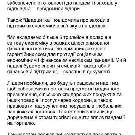
забезпеченню готовності до пандемії і заходів у
відповідь”, – повідомили лідери.
Також “Двадцятка” повідомила про заходи з
підтримки економіки в зв’язку з пандемією.
“Ми вкладаємо більше 5 трильйонів доларів в
світову економіку в рамках цілеспрямованої
фіскальної політики, економічних заходів і
гарантійних схем для протидії соціальним,
економічним і фінансовим наслідкам пандемії. Ми й
надалі будемо сприяти сміливій і масштабній
фінансовій підтримці”, – сказано в документі.
Лідери пообіцяли, що будуть працювати над тим,
щоб забезпечити поставки предметів медичного
призначення, сільськогосподарських продуктів та
інших товарів і послуг через кордони, а також
працювати над усуненням порушень в глобальних
ланцюжках поставок. Також вони заявили, що
доручили міністрам торгівлі оцінити вплив пандемії
на торгівлю.
Також глави держав зобов’язуються працювати з