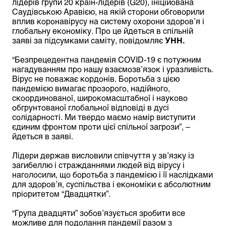
лідерів групи 20 країн-лідерів (G20), ініційована
Саудівською Аравією, на якій сторони обговорили
вплив коронавірусу на систему охорони здоров’я і
глобальну економіку. Про це йдеться в спільній
заяві за підсумками саміту, повідомляє
УНН.
“Безпрецедентна пандемія COVID-19 є потужним
нагадуванням про нашу взаємозв’язок і уразливість.
Вірус не поважає кордонів. Боротьба з цією
пандемією вимагає прозорого, надійного,
скоординованої, широкомасштабної і науково
обгрунтованої глобальної відповіді в дусі
солідарності. Ми твердо маємо намір виступити
єдиним фронтом проти цієї спільної загрози”, –
йдеться в заяві.
Лідери держав висловили співчуття у зв’язку із
загибеллю і стражданнями людей від вірусу і
наголосили, що боротьба з пандемією і її наслідками
для здоров’я, суспільства і економіки є абсолютним
пріоритетом “Двадцятки”.
“Група двадцяти” зобов’язується зробити все
можливе для подолання пандемії разом з