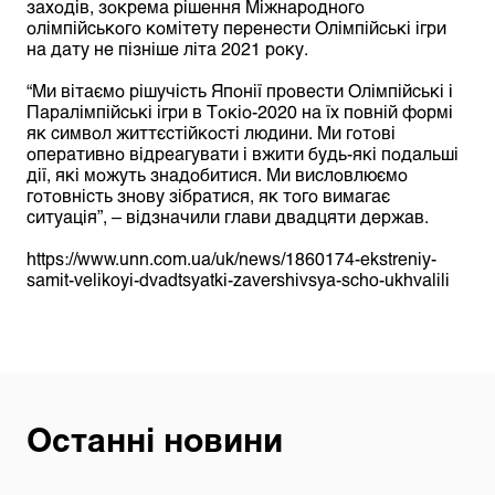
заходів, зокрема рішення Міжнародного
олімпійського комітету перенести Олімпійські ігри
на дату не пізніше літа 2021 року.
“Ми вітаємо рішучість Японії провести Олімпійські і
Паралімпійські ігри в Токіо-2020 на їх повній формі
як символ життєстійкості людини. Ми готові
оперативно відреагувати і вжити будь-які подальші
дії, які можуть знадобитися. Ми висловлюємо
готовність знову зібратися, як того вимагає
ситуація”, – відзначили глави двадцяти держав.
https://www.unn.com.ua/uk/news/1860174-ekstreniy-
samit-velikoyi-dvadtsyatki-zavershivsya-scho-ukhvalili
Останні новини