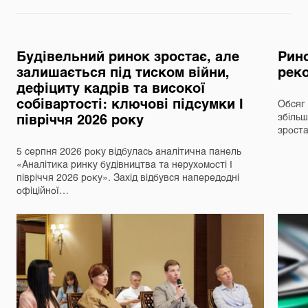
Будівельний ринок зростає, але
Рино
залишається під тиском війни,
реко
дефіциту кадрів та високої
собівартості: ключові підсумки І
Обсяг 
півріччя 2026 року
збільш
зрост
5 серпня 2026 року відбулась аналітична панель
«Аналітика ринку будівництва та нерухомості І
півріччя 2026 року». Захід відбувся напередодні
офіційної…