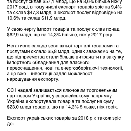
та послуг склав $57,1 млрд, що на 8,6% більше ніж у
2017 році, в тому числі експорт товарів зрі
с на 9,4%
та склав $47,3 млрд, а експорт послуг відповідно на
10,6% та склав $11,9 млрд.
У свою чергу імпорт товарів та послуг склав понад
$62,9 млрд, що на 14,3% більше, ніж у 2017 році.
Негативне сальдо зовнішньої торгівлі товарами та
послугами склало $5,8 млрд, однак зважаємо на те,
що підприємства стали більше витрачати на закупку
імпортного обладнання для власного
переоснащення, нові та енергозберігаючі технології,
а це вже – інвестиції задля можливості
нарощування експорту.
ЄС і надалі залишається ключовим торговельним
партнером України, у європейському напрямку
Україна експортувала товарів та послуг на суму
$23,0 млрд товарів, що на 14,3% більше, ніж торік.
Експорт українських товарів за 2018 рік також зріс
до: