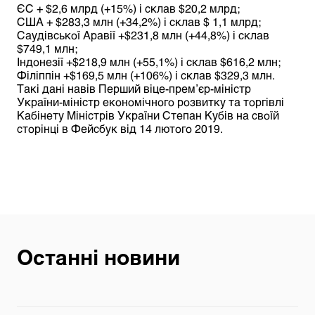
ЄС + $2,6 млрд (+15%) і склав $20,2 млрд;
США + $283,3 млн (+34,2%) і склав $ 1,1 млрд;
Саудівської Аравії +$231,8 млн (+44,8%) і склав
$749,1 млн;
Індонезії +$218,9 млн (+55,1%) і склав $616,2 млн;
Філіппін +$169,5 млн (+106%) і склав $329,3 млн.
Такі дані навів Перший віце-прем’єр-міністр
України-міністр економічного розвитку та торгівлі
Кабінету Міністрів України Степан Кубів на своїй
сторінці в Фейсбук від 14 лютого 2019.
Останні новини