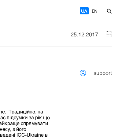
UA
EN
25.12.2017
support
ne. Традиційно, на
ає підсумки за рік що
кнайкраще спрямувати
несу, з його
оведені ІСС-Ukraine в