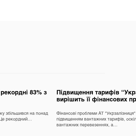
а рекордні 83% з
Підвищення тарифів “Укрз
вирішить її фінансових п
оку збільшився на понад
Фінансові проблеми АТ "Укрзалізниця
. Це рекордний…
підвищенням вантажних тарифів, оскіл
вантажних перевезеннях, а…