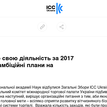
о свою діяльність за 2017
амбіційні плани на
ональної академії Наук відбулися Загальні Збори ICC Ukrai
альний комітет міжнародної торгової палати України підбив
 на наступний, вирішує організаційні питання з тим, аби я
головної мети – всіляко сприяти розвитку вітчизняного біз
ї системи торгівлі. Вражала кількість заходів, які були пр