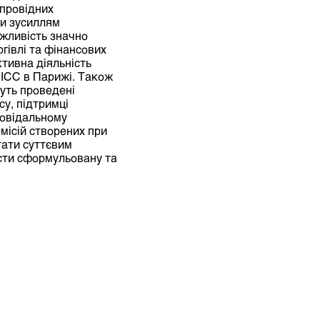
 провідних
чи зусиллям
ожливість значно
гівлі та фінансових
тивна діяльність
 ІСС в Парижі. Також
дуть проведені
у, підтримці
повідальному
місій створених при
стати суттєвим
ести сформульовану та