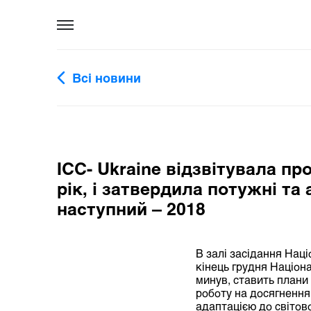
Всі новини
ІСС- Ukraine відзвітувала пр
рік, і затвердила потужні та 
наступний – 2018
В залі засідання Наці
кінець грудня Націон
минув, ставить плани
роботу на досягнення 
адаптацією до світово