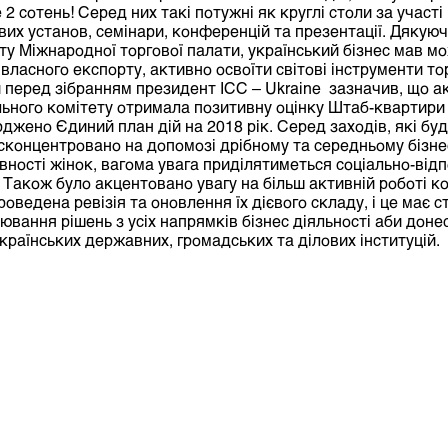
 2 сотень! Серед них такі потужні як круглі столи за участі
их установ, семінари, конференцій та презентації. Дякую
ту Міжнародної торгової палати, український бізнес мав м
ласного експорту, активно освоїти світові інструменти тор
 перед зібранням президент ІСС – Ukraine зазначив, що ак
льного комітету отримала позитивну оцінку Штаб-квартири
джено Єдиний план дій на 2018 рік. Серед заходів, які бу
сконцентровано на допомозі дрібному та середньому бізнес
вності жінок, вагома увага приділятиметься соціально-від
 Також було акцентовано увагу на більш активній роботі ко
роведена ревізія та оновлення їх дієвого складу, і це має 
ювання рішень з усіх напрямків бізнес діяльності аби дон
країнських державних, громадських та ділових інституцій.