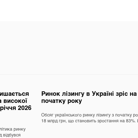
лишається
Ринок лізингу в Україні зріс н
а високої
початку року
вріччя 2026
Обсяг українського ринку лізингу з початку р
18 млрд грн, що становить зростання на 83%
літика ринку
д відбувся