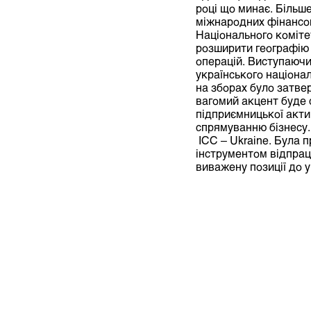
році що минає. Більше
міжнародних фінансов
Національного коміте
розширити географію в
операцій. Виступаючи
українського націона
на зборах було затвер
вагомий акцент буде 
підприємницької акти
спрямуванню бізнесу.
ІСС – Ukraine. Була п
інструментом відпрац
виважену позиції до у