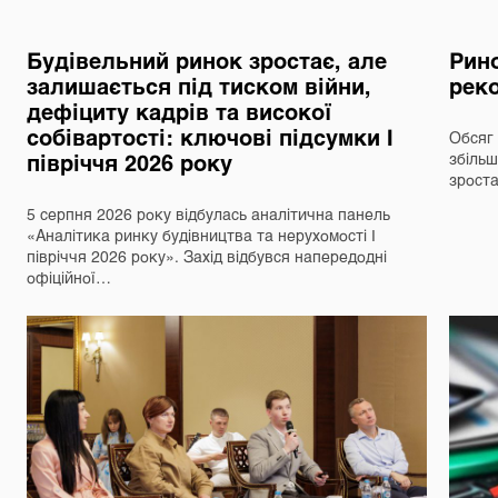
Будівельний ринок зростає, але
Рино
залишається під тиском війни,
реко
дефіциту кадрів та високої
собівартості: ключові підсумки І
Обсяг 
півріччя 2026 року
збільш
зрост
5 серпня 2026 року відбулась аналітична панель
«Аналітика ринку будівництва та нерухомості І
півріччя 2026 року». Захід відбувся напередодні
офіційної…