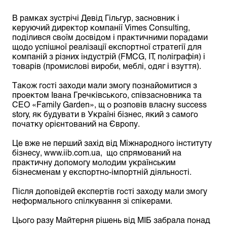
В рамках зустрічі Девід Гільгур, засновник і
керуючий директор компанії Vimes Consulting,
поділився своїм досвідом і практичними порадами
щодо успішної реалізації експортної стратегії для
компаній з різних індустрій (FMCG, IT, поліграфія) і
товарів (промислові вироби, меблі, одяг і взуття).
Також гості заходи мали змогу познайомитися з
проектом Івана Гречківського, співзасновника та
СЕО «Family Garden», щ о розповів власну success
story, як будувати в Україні бізнес, який з самого
початку орієнтований на Європу.
Це вже не перший захід від Міжнародного інституту
бізнесу,
www.iib.com.ua
, що спрямований на
практичну допомогу молодим українським
бізнесменам у експортно-імпортній діяльності.
Після доповідей експертів гості заходу мали змогу
неформального спілкування зі спікерами.
Цього разу Майтерня рішень від МІБ забрала понад