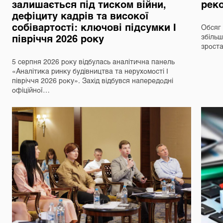
залишається під тиском війни,
реко
дефіциту кадрів та високої
собівартості: ключові підсумки І
Обсяг 
півріччя 2026 року
збільш
зрост
5 серпня 2026 року відбулась аналітична панель
«Аналітика ринку будівництва та нерухомості І
півріччя 2026 року». Захід відбувся напередодні
офіційної…