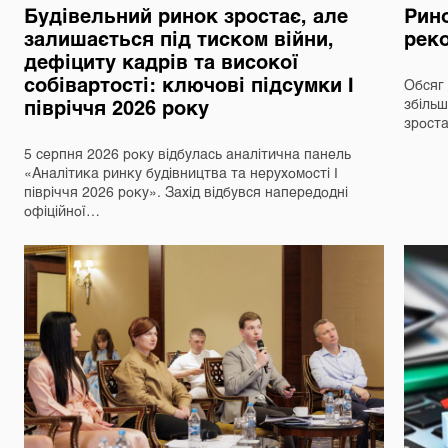
Будівельний ринок зростає, але
Рино
залишається під тиском війни,
реко
дефіциту кадрів та високої
собівартості: ключові підсумки І
Обсяг 
півріччя 2026 року
збільш
зрост
5 серпня 2026 року відбулась аналітична панель
«Аналітика ринку будівництва та нерухомості І
півріччя 2026 року». Захід відбувся напередодні
офіційної…