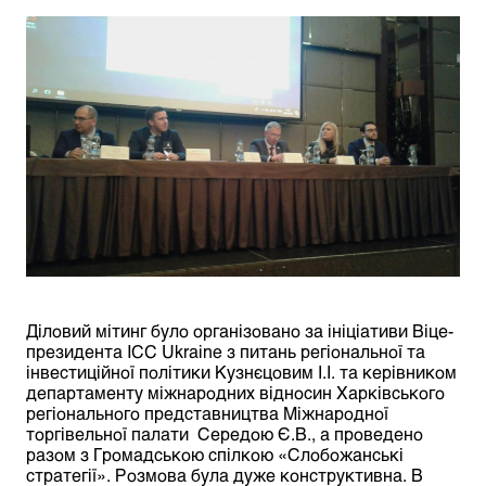
Діловий мітинг було організовано за ініціативи
Віце-
президента ICC Ukraine з питань регіональної та
інвестиційної політики Кузнєцовим І.І. та керівником
департаменту міжнародних відносин Харківського
регіонального представництва Міжнародної
торгівельної палати Середою Є.В., а проведено
разом з Громадською спілкою «Слобожанські
стратегії». Розмова була дуже конструктивна. В