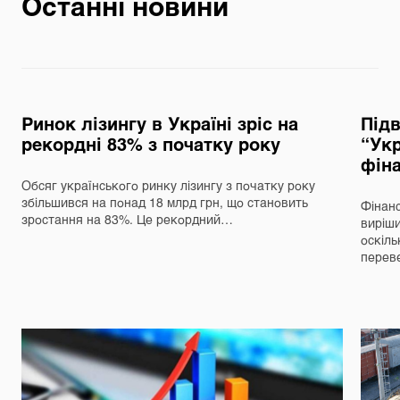
Останні новини
Ринок лізингу в Україні зріс на
Під
рекордні 83% з початку року
“Укр
фін
Обсяг українського ринку лізингу з початку року
збільшився на понад 18 млрд грн, що становить
Фінанс
зростання на 83%. Це рекордний…
виріш
оскіль
перев