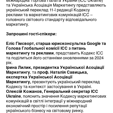
Міжнародна Торгова Палата України (ICC Ukraine)
та Українська Асоціація Маркетингу представляють
український переклад 11-ї редакції Кодексу
реклами та маркетингових комунікацій ICC –
головного світового стандарту відповідального
маркетингу.
Запрошені гості-спікери:
Еліс Гімсворт, старша юрисконсультка Google та
Голова Глобальної комісії ICC з питань
маркетингу та реклами
, представить Кодекс ICC
та поділиться його останніми оновленнями за 2024
рік.
Ірина Лилик, президентка Української Асоціації
Маркетингу
, та
проф. Наталія Савицька,
експертка Української Асоціації
Маркетингу,
презентують український переклад
Кодексу та контекст застосування в Україні.
Олексій Кожанов, Генеральний секретар ICC
Ukraine
, пояснить значення Кодексу маркетингових
комунікацій в світлі інтеграції у міжнародний
економічний простір і посилення репутації
українського бізнесу на світовому ринку.