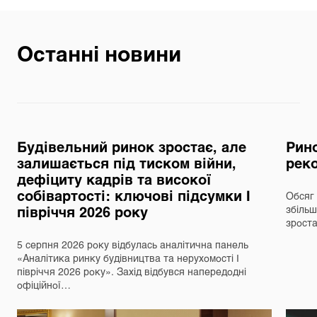
Останні новини
Будівельний ринок зростає, але
Рино
залишається під тиском війни,
реко
дефіциту кадрів та високої
собівартості: ключові підсумки І
Обсяг 
півріччя 2026 року
збільш
зрост
5 серпня 2026 року відбулась аналітична панель
«Аналітика ринку будівництва та нерухомості І
півріччя 2026 року». Захід відбувся напередодні
офіційної…