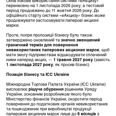
Обов’язкове використання системи «еАкцизу»
перенесено на 1 листопада 2026 року, а тестовий
період продовжено до 11 жовтня 2026 року. До
офіційного старту системи «еАкцизу» бізнес може
продовжувати застосовувати паперові акцизні
марки.
Проте, попри пропозиції бізнесу було також
затверджено оновлений та
значно зменшений
граничний термін для повернення
невикористаних паперових акцизних марок
, щоб
мати змогу підпримствам відшкодувати сплачений
ними наперед акциз, —
1 травня 2027 року
(замість
1 листопада 2027 року
, як просив бізнес).
Позиція бізнесу та
ICC
Ukraine
Міжнародна Торгова Палата України (ICC Ukraine)
висловлює
рішуче обурення
рішенням Уряду
України, основним розробником якого було
Міністерство фінансів України, скоротити період
повернення до податкових органів невикористаних
та пошкоджених при виробництві продукції
паперових акцизних марок лише до
6 місяців
з