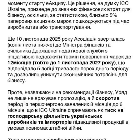
моменту старту еАкцизу. Це рішення, на думку ICC
Ukraine, призведе до значних фінансових втрат для
бізнесу, оскільки, за статистикою, близько 5%
паперових акцизних марок пошкоджуються під час
виробництва або транспортування.
Ще 10 листопада 2025 року Асоціація зверталась
(копія листа нижче) до Міністра фінансів та
очільника Державної податкової служби з
ініціативою подовжити термін повернення марок до
12 місяців (тобто до 1 листопада 2027 року)
, що
відповідало б логіці тривалого перехідного періоду
та дозволило уникнути економічних потрясінь для
бізнесу.
Проте, незважаючи на рекомендації бізнесу, Уряд
не лише не врахував пропозицію, а й
скоротив
період із першочергово заявлених 8 місяців до 6
місяців, що в ICC Ukraine сприямають як
тиск на
господарську діяльність українських
виробників та імпортерів
підакцизної продукції в
умовах повномасштабної війни.
Значна частина виробничих потужностей