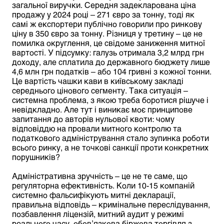
загальної виручки. Середня задекларована ціна
продажу у 2024 році – 271 євро за тонну, тоді як
самі ж експортери публічно говорили про ринкову
ціну в 350 євро за тонну. Різниця у третину – це не
помилка округлення, це свідоме заниження митної
вартості. У підсумку: галузь отримала 3,2 млрд грн
доходу, але сплатила до державного бюджету лише
4,6 млн грн податків – або 104 гривні з кожної тонни.
Це вартість чашки кави в київському закладі
середнього цінового сегменту. Така ситуація –
системна проблема, з якою треба боротися рішуче і
невідкладно. Але тут і виникає моє принципове
запитання до авторів нульової квоти: чому
відповіддю на провали митного контролю та
податкового адміністрування стало зупинка роботи
всього ринку, а не точкові санкції проти конкретних
порушників?
Адміністративна зручність – це не те саме, що
регуляторна ефективність. Коли 10-15 компаній
системно фальсифікують митні декларації,
правильна відповідь – кримінальне переслідування,
позбавлення ліцензій, митний аудит у режимі
реального часу, обов’язкова біржова торгівля з