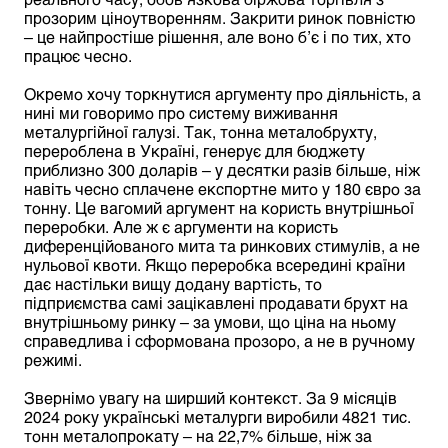
прозорим ціноутворенням. Закрити ринок повністю
– це найпростіше рішення, але воно б’є і по тих, хто
працює чесно.
Окремо хочу торкнутися аргументу про діяльність, а
нині ми говоримо про систему виживання
металургійної галузі. Так, тонна металобрухту,
перероблена в Україні, генерує для бюджету
приблизно 300 доларів – у десятки разів більше, ніж
навіть чесно сплачене експортне мито у 180 євро за
тонну. Це вагомий аргумент на користь внутрішньої
переробки. Але ж є аргументи на користь
диференційованого мита та ринкових стимулів, а не
нульової квоти. Якщо переробка всередині країни
дає настільки вищу додану вартість, то
підприємства самі зацікавлені продавати брухт на
внутрішньому ринку – за умови, що ціна на ньому
справедлива і сформована прозоро, а не в ручному
режимі.
Звернімо увагу на ширший контекст. За 9 місяців
2024 року українські металурги виробили 4821 тис.
тонн металопрокату – на 22,7% більше, ніж за