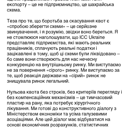
експорту – це не підприємництво, це шахрайська
схема.
Теза про те, що боротьба за скасування квот є
«спробою зберегти схеми» – це серйозне
звинувачення, і я розумію, звідки воно береться. Я
не стомлююся наголошувати, що ІСС Ukraine
представляє підприємства, які мають реальних
працівників, сплачують реальні податки і
зацікавлені в тому, щоб ці схеми були ліквідовано –
бо саме вони створюють для нас нечесну
конкуренцію на внутрішньому ринку. Ми виступаємо
не за повернення «сірого» ринку. Ми виступаємо за
те, щоб реакція держави на «сірий» ринок не
знищувала ринок легальний.
Нульова квота без строків, без критеріїв перегляду і
без компенсаційних механізмів – це тимчасовий
пластир на рану, яка потребує хірургічного
лікування. Ми готові до конструктивного діалогу з
Міністерством економіки та усіма галузевими
асоціаціями. Але цей діалог має відбуватися на
основі економічних розрахунків, статистичних