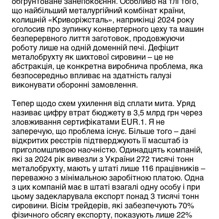
обґрунтоване занепокоєння. Особливо на тлі того,
що найбільший металургійний комбінат країни,
колишній «Криворіжсталь», наприкінці 2024 року
оголосив про зупинку конвертерного цеху та машин
безперервного лиття заготовок, продовжуючи
роботу лише на одній доменній печі. Дефіцит
металобрухту як шихтової сировини – це не
абстракція, це конкретна виробнича проблема, яка
безпосередньо впливає на здатність галузі
виконувати оборонні замовлення.
Тепер щодо схем ухилення від сплати мита. Уряд
називає цифру втрат бюджету в 3,5 млрд грн через
зловживання сертифікатами EUR.1. Я не
заперечую, що проблема існує. Більше того – дані
відкритих реєстрів підтверджують її масштаб із
приголомшливою наочністю. Одинадцять компаній,
які за 2024 рік вивезли з України 272 тисячі тонн
металобрухту, мають у штаті лише 116 працівників –
переважно з мінімальною заробітною платою. Одна
з цих компаній має в штаті взагалі одну особу і при
цьому задекларувала експорт понад 3 тисячі тонн
сировини. Вісім трейдерів, які забезпечують 70%
фізичного обсягу експорту, показують лише 22%