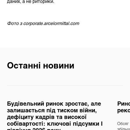
даних, а не риторики.
Фото з corporate.arcelormittal.com
Останні новини
Будівельний ринок зростає, але
Рино
залишається під тиском війни,
реко
дефіциту кадрів та високої
собівартості: ключові підсумки І
Обсяг 
півріччя 2026 року
збільш