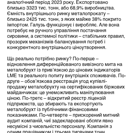
аналогічний період 2023 року. Експортовано
близько 3323 тис. тонн, або 68,9% виробництва.
Ємність внутрішнього ринку металопрокату –
близько 2425 тис. тонн, з яких майже 38% покрито
імпортом. Галузь функціонує і виробляє. Але вона
потребує не ручного управління постачання
сировини, а системної політики – стабільних правил,
прозорих механізмів балансування потреб і
конкурентного внутрішнього ціноутворення.
Що реально потрібно ринку? По-перше –
відновлення диференційованого вивізного мита на
металобрухт із прив’язкою до цінових індикаторів
LME та реального попиту внутрішніх споживачів. По-
друге – обов’язкова реєстрація угод купівлі-
продажу металобрухту на сертифікованих біржових
майданчиках: це унеможливить маніпулювання
ціною. По-третє – відкритий реєстр ліцензій
підприємств, що збирають та експортують
металобрухт із публічними фінансовими
показниками. По-четверте – прискорений митний
аудит компаній, чиї задекларовані обсяги явно
несумісні з чисельністю персоналу. Компанія з
одним працівником і трьома тисячами тонн