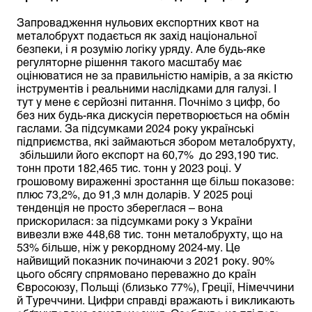
Запровадження нульових експортних квот на
металобрухт подається як захід національної
безпеки, і я розумію логіку уряду. Але будь-яке
регуляторне рішення такого масштабу має
оцінюватися не за правильністю намірів, а за якістю
інструментів і реальними наслідками для галузі. І
тут у мене є серйозні питання. Почнімо з цифр, бо
без них будь-яка дискусія перетворюється на обмін
гаслами. За підсумками 2024 року українські
підприємства, які займаються збором металобрухту,
збільшили його експорт на 60,7% до 293,190 тис.
тонн проти 182,465 тис. тонн у 2023 році. У
грошовому вираженні зростання ще більш показове:
плюс 73,2%, до 91,3 млн доларів. У 2025 році
тенденція не просто збереглася – вона
прискорилася: за підсумками року з України
вивезли вже 448,68 тис. тонн металобрухту, що на
53% більше, ніж у рекордному 2024-му. Це
найвищий показник починаючи з 2021 року. 90%
цього обсягу спрямовано переважно до країн
Євросоюзу, Польщі (близько 77%), Греції, Німеччини
й Туреччини. Цифри справді вражають і викликають