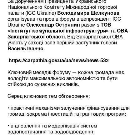
За дорученням Президента Українського
Національного Комітету Міжнародної торгової
палати (ICC Ukraine)
Володимира Щелкунова
організував та провів форум віцепрезидент ІСС
Ukraine
Олександр Острянин
разом з
ТОВ
«Інститут комунальної інфраструктури»
та
ОВА
Закарпатської області.
Від Закарпатської ОВА
участь у заході взяв перший заступник голови
Василь Іванчо.
https://carpathia.gov.ua/ua/news/news-532
Ключовий меседж форуму — кожна громада має
володіти максимальною автономністю та бути
стійкою до сучасних викликів.
Серед ключових тем обговорення:
• практичні механізми залучення фінансування для
громад, зокрема інвестицій та грантових програм;
• відновлення та модернізація систем
водопостачання та водовідведення;