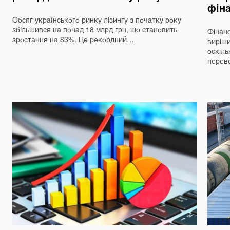
фін
Обсяг українського ринку лізингу з початку року
збільшився на понад 18 млрд грн, що становить
Фінанс
зростання на 83%. Це рекордний…
виріш
оскіль
перев