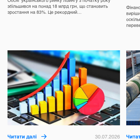
Обсяг українського ринку лізингу з початку року
збільшився на понад 18 млрд грн, що становить
Фінанс
зростання на 83%. Це рекордний…
виріш
оскіль
перев
Читати далі
30.07.2026
Читат