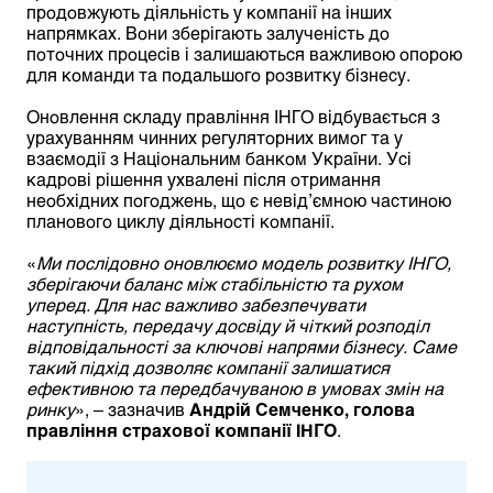
продовжують діяльність у компанії на інших
напрямках. Вони зберігають залученість до
поточних процесів і залишаються важливою опорою
для команди та подальшого розвитку бізнесу.
Оновлення складу правління ІНГО відбувається з
урахуванням чинних регуляторних вимог та у
взаємодії з Національним банком України. Усі
кадрові рішення ухвалені після отримання
необхідних погоджень, що є невід’ємною частиною
планового циклу діяльності компанії.
«
Ми послідовно оновлюємо модель розвитку ІНГО,
зберігаючи баланс між стабільністю та рухом
уперед. Для нас важливо забезпечувати
наступність, передачу досвіду й чіткий розподіл
відповідальності за ключові напрями бізнесу. Саме
такий підхід дозволяє компанії залишатися
ефективною та передбачуваною в умовах змін на
ринку
», – зазначив
Андрій Семченко, голова
правління страхової компанії ІНГО
.