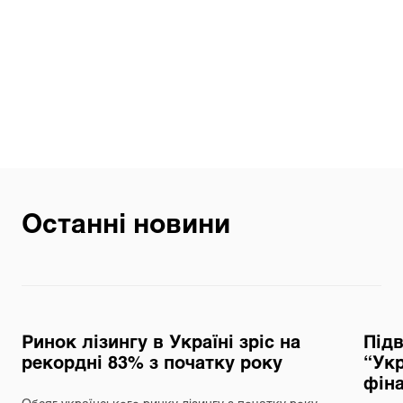
Останні новини
Ринок лізингу в Україні зріс на
Під
рекордні 83% з початку року
“Укр
фін