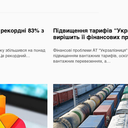
а рекордні 83% з
Підвищення тарифів “Укрз
вирішить її фінансових п
оку збільшився на понад
Фінансові проблеми АТ "Укрзалізниця
. Це рекордний…
підвищенням вантажних тарифів, оскіл
вантажних перевезеннях, а…