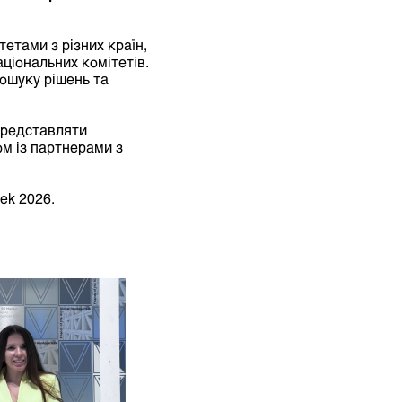
етами з різних країн,
ціональних комітетів.
ошуку рішень та
 представляти
ом із партнерами з
eek
2026
.