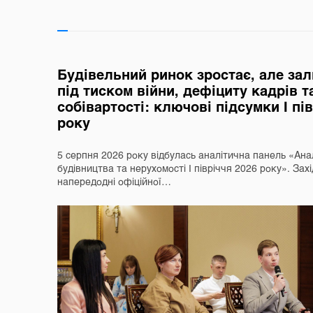
Будівельний ринок зростає, але за
під тиском війни, дефіциту кадрів т
собівартості: ключові підсумки І пі
року
5 серпня 2026 року відбулась аналітична панель «Ана
будівництва та нерухомості І півріччя 2026 року». Захі
напередодні офіційної…