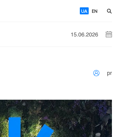
UA
EN
15.06.2026
pr