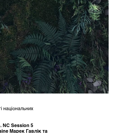
і національних
.
NC Session 5
aine Марек Гавлік
та