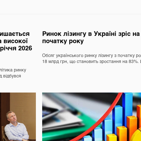
лишається
Ринок лізингу в Україні зріс н
а високої
початку року
вріччя 2026
Обсяг українського ринку лізингу з початку р
18 млрд грн, що становить зростання на 83%
літика ринку
д відбувся