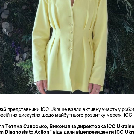
026
представники ICC Ukraine взяли активну участь у робот
фесійних дискусіях щодо майбутнього розвитку мережі ICC.
ла
Тетяна Савосько, Виконавча директорка ICC Ukraine
m Diagnosis to Action”
відвідали
віцепрезиденти ICC Ukr