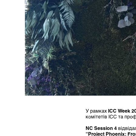
У рамках
ICC Week 2
комітетів ICC та про
NC Session 4
відвіда
“Project Phoenix: Fro