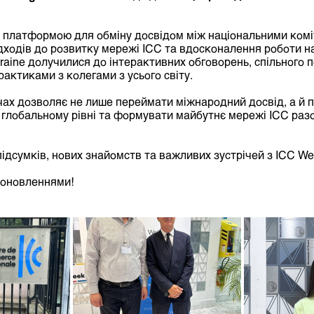
 платформою для обміну досвідом між національними коміт
дходів до розвитку мережі ICC та вдосконалення роботи на
aine долучилися до інтерактивних обговорень, спільного п
актиками з колегами з усього світу.
ічах дозволяє не лише переймати міжнародний досвід, а й
а глобальному рівні та формувати майбутнє мережі ICC раз
ідсумків, нових знайомств та важливих зустрічей з ICC W
 оновленнями!