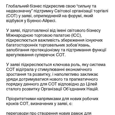
Глобальний бізнес підкреслив свою “сильну та
недвозначну” підтримку Світової організації торгівлі
(СОТ) у заяві, оприлюдненій на форумі, який
відбувся у Буенос-Айресі.
У заяві, підготовленої від імені світового бізнесу
Міжнародною торговою палатою (ICC),
підкреслюється важливість збереження існуючих
багатосторонніх торговельних зобов’язань,
запобігання протекціонізму та підтримання функції
врегулювання суперечок СОТ.
У заяві підкреслюється ключова роль, яку система
СОТ відіграла у стимулюванні економічного
зростання та розвитку, і наполегливо закликає
уряди дотримуватися нового та прагматичного
порядку денного для СОТ відповідно до Цілей
сталого розвитку Організації Об’єднаних Націй.
Пріоритетними напрямками для нових робочих
кроків СОТ, визначених у заяві, є:
переговори про створення нових рамок для