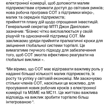
електронної комерції, щоб допомогти малим
підприємствам отримати доступ до світових ринків;
нова робоча програма СОТ з підтримки мікро-,
малих та середніх підприємств;
прийняття плану дій щодо спрощення інвестицій.
Генеральний секретар МТП Джон Данілович
зазначив: “Бізнес чітко висловлюється у своїй
рішучій та однозначній підтримці СОТ. Ми
закликаємо уряди прийняти прагматичні кроки для
зміцнення глобальної системи торгівлі. Це
вимагатиме гнучкого підходу для забезпечення
того, щоб СОТ змогла ефективно реагувати на
глобальні виклики ».
“Ми віримо, що СОТ має відігравати важливу роль у
наданні більшої кількості малих підприємств, їх
росту та успіху у світовій економіці. Ми заохочуємо
стільки членів СОТ, наскільки це можливо, для
просування нових робочих кроків з електронної
комерції та MSME на MC11. Це життєво важлива
відповідь на виклик зробити торгівлю більш
інтегрованою “.