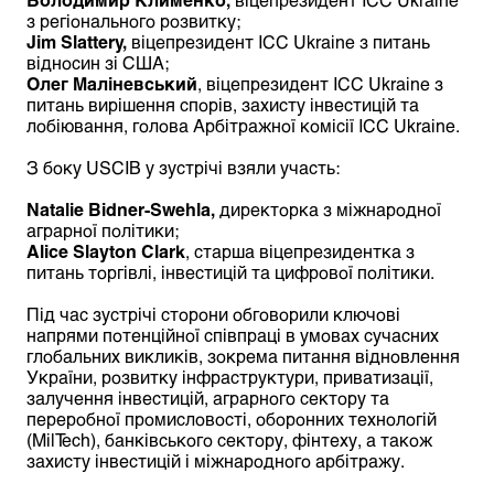
з регіонального розвитку;
Jim Slattery,
віцепрезидент ICC Ukraine з питань
відносин зі США;
Олег Маліневський
, віцепрезидент ICC Ukraine з
питань вирішення спорів, захисту інвестицій та
лобіювання, голова Арбітражної комісії ICC Ukraine.
З боку USCIB у зустрічі взяли участь:
Natalie Bidner-Swehla,
директорка з міжнародної
аграрної політики;
Alice Slayton Clark
, старша віцепрезидентка з
питань торгівлі, інвестицій та цифрової політики.
Під час зустрічі сторони обговорили ключові
напрями потенційної співпраці в умовах сучасних
глобальних викликів, зокрема питання відновлення
України, розвитку інфраструктури, приватизації,
залучення інвестицій, аграрного сектору та
переробної промисловості, оборонних технологій
(MilTech), банківського сектору, фінтеху, а також
захисту інвестицій і міжнародного арбітражу.