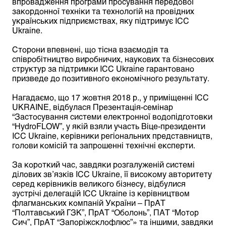
впровадження програми просування передової
закордонної техніки та технологій на провідних
українських підприємствах, яку підтримує ICC
Ukraine.
Сторони впевнені, що тісна взаємодія та
співробітництво виробничих, наукових та бізнесових
структур за підтримки ICC Ukraine гарантовано
призведе до позитивного економічного результату.
Нагадаємо, що 17 жовтня 2018 р., у приміщенні ICC
UKRAINE, відбулася Презентація-семінар
“Застосування системи електронної водопідготовки
“HydroFLOW”, у якій взяли участь Віце-президенти
ICC Ukraine, керівники регіональних представництв,
голови комісій та запрошенні технічні експерти.
За короткий час, завдяки розгалуженій системі
ділових зв’язків ICC Ukraine, її високому авторитету
серед керівників великого бізнесу, відбулися
зустрічі делегацій ICC Ukraine із керівництвом
флагманських компаній України – ПрАТ
“Полтавський ГЗК”, ПрАТ “Оболонь”, ПАТ “Мотор
Сич”, ПрАТ “Запоріжсклофлюс”» та іншими, завдяки