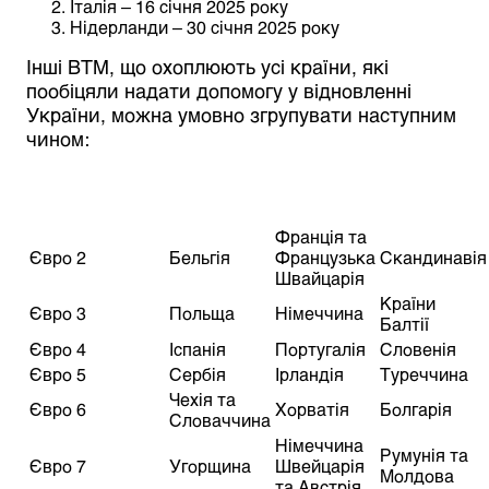
Італія – 16 січня 2025 року
Нідерланди – 30 січня 2025 року
Інші ВТМ, що охоплюють усі країни, які
пообіцяли надати допомогу у відновленні
України, можна умовно згрупувати наступним
чином:
Франція та
Євро 2
Бельгія
Французька
Скандинавія
Швайцарія
Країни
Євро 3
Польща
Німеччина
Балтії
Євро 4
Іспанія
Португалія
Словенія
Євро 5
Сербія
Ірландія
Туреччина
Чехія та
Євро 6
Хорватія
Болгарія
Словаччина
Німеччина
Румунія та
Євро 7
Угорщина
Швейцарія
Молдова
та Австрія