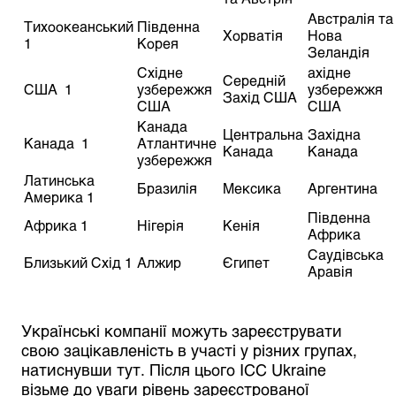
Австралія та
Тихоокеанський
Південна
Хорватія
Нова
1
Корея
Зеландія
Східне
ахідне
Середній
США 1
узбережжя
узбережжя
Захід США
США
США
Канада
Центральна
Західна
Канада 1
Атлантичне
Канада
Канада
узбережжя
Латинська
Бразилія
Мексика
Аргентина
Америка 1
Південна
Африка 1
Нігерія
Кенія
Африка
Саудівська
Близький Схід 1
Алжир
Єгипет
Аравія
Українські компанії можуть зареєструвати
свою зацікавленість в участі у різних групах,
натиснувши тут. Після цього ICC Ukraine
візьме до уваги рівень зареєстрованої