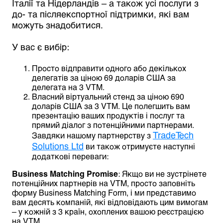
Італії та Нідерландів – а також усі послуги з
до- та післяекспортної підтримки, які вам
можуть знадобитися.
У вас є вибір:
Просто відправити одного або декількох
делегатів за ціною 69 доларів США за
делегата на 3 VTM.
Власний віртуальний стенд за ціною 690
доларів США за 3 VTM. Це полегшить вам
презентацію ваших продуктів і послуг та
прямий діалог з потенційними партнерами.
TradeTech
Завдяки нашому партнерству з
Solutions Ltd
ви також отримуєте наступні
додаткові переваги:
Business Matching Promise
: Якщо ви не зустрінете
потенційних партнерів на VTM, просто заповніть
форму Business Matching Form, і ми представимо
вам десять компаній, які відповідають цим вимогам
– у кожній з 3 країн, охоплених вашою реєстрацією
на VTM.