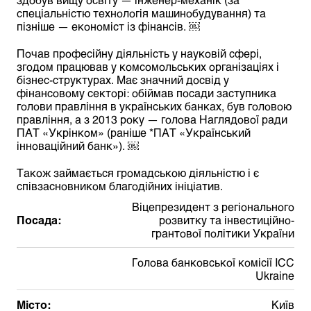
спеціальністю технологія машинобудування) та
пізніше — економіст із фінансів. ￼
Почав професійну діяльність у науковій сфері,
згодом працював у комсомольських організаціях і
бізнес-структурах. Має значний досвід у
фінансовому секторі: обіймав посади заступника
голови правління в українських банках, був головою
правління, а з 2013 року — голова Наглядової ради
ПАТ «Укрінком» (раніше *ПАТ «Український
інноваційний банк»). ￼
Також займається громадською діяльністю і є
співзасновником благодійних ініціатив.
Віцепрезидент з регіонального
Посада:
розвитку та інвестиційно-
грантової політики України
Голова банковської комісії ICC
Ukraine
Місто:
Київ