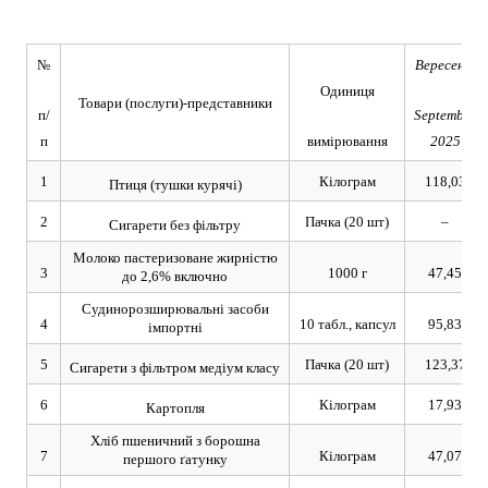
№
Вересень/
Одиниця
Товари (послуги)-представники
п/
September
п
вимірювання
2025
1
Кілограм
118,03
Птиця (тушки курячі)
2
Пачка (20 шт)
–
Сигарети без фільтру
Молоко пастеризоване жирністю
3
1000 г
47,45
до 2,6% включно
Судинорозширювальні засоби
4
10 табл., капсул
95,83
імпортні
5
Пачка (20 шт)
123,37
Сигарети з фільтром медіум класу
6
Кілограм
17,93
Картопля
Хліб пшеничний з борошна
7
Кілограм
47,07
першого ґатунку