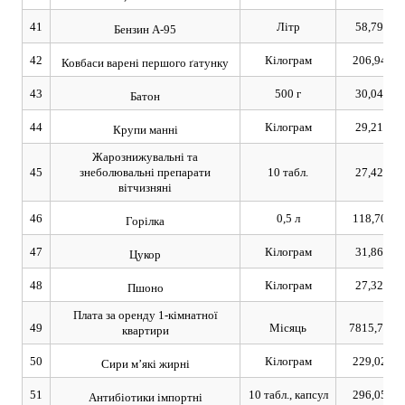
41
Літр
58,79
Бензин А-95
42
Кілограм
206,94
Ковбаси варені першого ґатунку
43
500 г
30,04
Батон
44
Кілограм
29,21
Крупи манні
Жарознижувальні та
45
знеболювальні препарати
10 табл.
27,42
вітчизняні
46
0,5 л
118,70
Горілка
47
Кілограм
31,86
Цукор
48
Кілограм
27,32
Пшоно
Плата за оренду 1-кімнатної
49
Місяць
7815,78
квартири
50
Кілограм
229,02
Сири м’які жирні
51
10 табл., капсул
296,05
Антибіотики імпортні