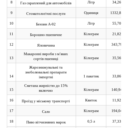
8
Літр
34,26
Газ скраплений для автомобілів
9
Одиниця
1332,81
Стоматологічні послуги
10
Літр
55,70
Бензин А-92
11
Кілограм
21,82
Борошно пшеничне
12
Кілограм
343,79
Яловичина
Макаронні вироби з м’яких
13
Кілограм
35,56
сортів пшениці
Жарознижувальні та
знеболювальні препарати
14
1 пакетик
33,86
імпортні
Сметана жирністю до 15%
15
Кілограм
140,94
включно
16
Квиток
11,92
Проїзд у міському транспорті
17
Кілограм
194,04
Сало
18
0,5 л
37,33
Пиво вітчизняних марок