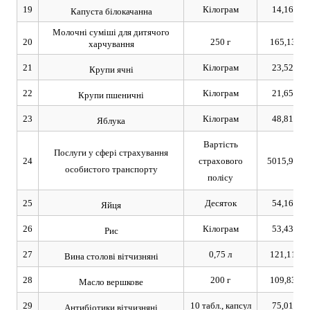
19
Кілограм
14,16
Капуста білокачанна
Молочні суміші для дитячого
20
250 г
165,13
харчування
21
Кілограм
23,52
Крупи ячні
22
Кілограм
21,65
Крупи пшеничні
23
Кілограм
48,81
Яблука
Вартість
Послуги у сфері страхування
24
страхового
5015,99
особистого транспорту
полісу
25
Десяток
54,16
Яйця
26
Кілограм
53,43
Рис
27
0,75 л
121,11
Вина столові вітчизняні
28
200 г
109,83
Масло вершкове
29
10 табл., капсул
75,01
Антибіотики вітчизняні