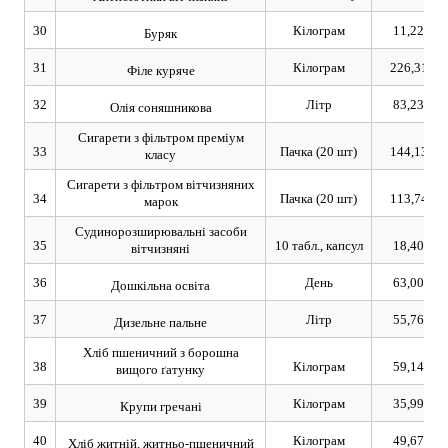
30
Кілограм
11,22
Буряк
31
Кілограм
226,31
Філе куряче
32
Літр
83,23
Олія соняшникова
Сигарети з фільтром преміум
33
Пачка (20 шт)
144,13
класу
Сигарети з фільтром вітчизняних
34
Пачка (20 шт)
113,74
марок
Судинорозширювальні засоби
35
10 табл., капсул
18,40
вітчизняні
36
День
63,00
Дошкільна освіта
37
Літр
55,76
Дизельне пальне
Хліб пшеничний з борошна
38
Кілограм
59,14
вищого ґатунку
39
Кілограм
35,99
Крупи гречані
40
Кілограм
49,67
Хліб житній, житньо-пшеничний