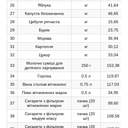
26
Яблука
кг
41,64
27
Капуста білокачанна
кг
46,65
28
Цибуля ріпчаста
кг
15,66
29
Буряк
кг
23,75
30
Морква
кг
36,94
31
Картопля
кг
30,12
32
Цукор
кг
33,04
Молочні суміші для
33
250 г
153,38
дитячого харчування
34
Горілка
0,5 л
119,87
35
Вина столові вітчизняні
0,75 л
117,03
36
Пиво вітчизняних марок
0,5 л
34,95
Сигарети з фільтром
пачка (20
37
99,60
вітчизняних марок
шт)
Сигарети з фільтром
пачка (20
38
108,58
медіум класу
шт)
Сигарети з фільтром
пачка (20