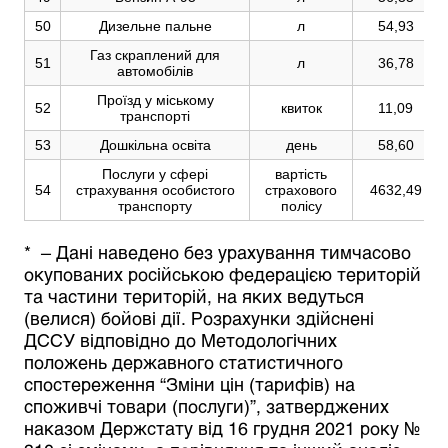
50
Дизельне пальне
л
54,93
Газ скраплений для
51
л
36,78
автомобілів
Проїзд у міському
52
квиток
11,09
транспорті
53
Дошкільна освіта
день
58,60
Послуги у сфері
вартість
54
страхування особистого
страхового
4632,49
транспорту
полісу
*
– Дані наведено без урахування тимчасово
окупованих російською федерацією територій
та частини територій, на яких ведуться
(велися) бойові дії. Розрахунки здійснені
ДССУ відповідно до Методологічних
положень державного статистичного
спостереження “Зміни цін (тарифів) на
споживчі товари (послуги)”, затверджених
наказом Держстату від 16 грудня 2021 року №