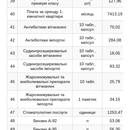
39
127,96
преміум класу
шт)
Плата за оренду 1-
40
місяць
7413,19
кімнатної квартири
10 табл.,
41
Антибіотики вітчизняні
70,02
капсул
10 табл.,
42
Антибіотики імпортні
284,08
капсул
Судинорозширювальні
10 табл.,
43
18,05
засоби вітчизняні
капсул
Судинорозширювальні
10 табл.,
44
83,32
засоби імпортні
капсул
Жарознижувальні та
45
знеболювальні препарати
10 табл.
25,79
вітчизняні
Жарознижувальні та
46
знеболювальні препарати
1 пакетик
34,15
імпортні
47
Стоматологічні послуги
одиниця
1253,47
48
Бензин А-92
л
53,06
49
Бензин А-95
л
56,35