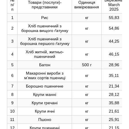
№
Березень/
Товари (послуги)-
Одиниця
п/
March
представники
вимірювання
п
2025
1
Рис
кг
55,83
Хліб пшеничний з
2
кг
54,86
борошна вищого ґатунку
Хліб пшеничний з
3
кг
44,25
борошна першого ґатунку
Хліб житній, житньо-
4
кг
46,15
пшеничний
5
Батон
500 г
28,96
Макаронні вироби з
6
кг
35,11
м’яких сортів пшениці
7
Борошно пшеничне
кг
21,34
8
Крупи манні
кг
28,12
9
Крупи гречані
кг
35,88
10
Крупи ячні
кг
21,61
11
Пшоно
кг
25,91
12
Крупи пшеничні
кг
21,15