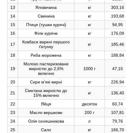
13
Яловичина
кг
303,16
14
Свинина
кг
193,68
15
Птиця (тушки курячі)
кг
94,95
16
Філе куряче
кг
176,09
Ковбаси варені першого
17
кг
185,46
ґатунку
18
Риба морожена
кг
188,84
Молоко пастеризоване
19
жирністю до 2,6%
1000 г
47,15
включно
20
Сири м’які жирні
кг
226,94
Сметана жирністю до
21
кг
136,40
15% включно
22
Яйця
десяток
60,74
23
Масло вершкове
200 г
107,81
24
Олія соняшникова
л
79,76
25
Сало
кг
166,70