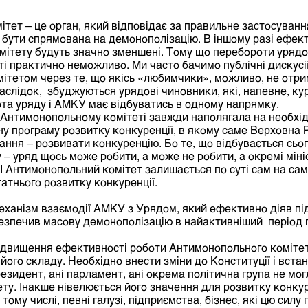
тет – це орган, який відповідає за правильне застосуванн
 бути спрямована на демонополізацію. В іншому разі ефект
ітету будуть значно зменшені. Тому що перебороти урядо
ті практично неможливо. Ми часто бачимо публічні дискусі
тетом через те, що якісь «любимчики», можливо, не отрим
наслідок, збуджуються урядові чиновники, які, напевне, ку
ота уряду і АМКУ має відбуватись в одному напрямку.
Антимонопольному комітеті завжди наполягала на необхід
ну програму розвитку конкуренції, в якому саме Верховна Р
ання – розвивати конкуренцію. Бо те, що відбувається сьог
 – уряд щось може робити, а може не робити, а окремі мін
 І Антимонопольний комітет залишається по суті сам на са
татнього розвитку конкуренції.
еханізм взаємодії АМКУ з Урядом, який ефективно діяв пі
зпечив масову демонополізацію в найактивніший період п
двищення ефективності роботи Антимонопольного комітету
ого складу. Необхідно внести зміни до Конституції і вста
резидент, ані парламент, ані окрема політична група не мо
ету. Інакше нівелюється його значення для розвитку конку
 тому числі, певні галузі, підприємства, бізнес, які цю силу