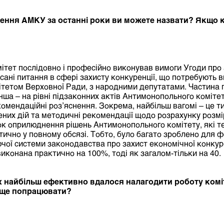
гнення АМКУ за останні роки ви можете назвати? Якщо
тет послідовно і професійно виконував вимоги Угоди про 
сані питання в сфері захисту конкуренції, що потребують 
мітетом Верховної Ради, з народними депутатами. Частина
нша – на рівні підзаконних актів Антимонопольного комітет
комендаційні роз’яснення. Зокрема, найбільш вагомі – це т
них дій та методичні рекомендації щодо розрахунку розм
к оприлюднення рішень Антимонопольного комітету, які т
тично у повному обсязі. Тобто, було багато зроблено для 
ої системи законодавства про захист економічної конкурен
иконана практично на 100%, тоді як загалом-тільки на 40.
 найбільш ефективно вдалося налагодити роботу коміт
б ще попрацювати?