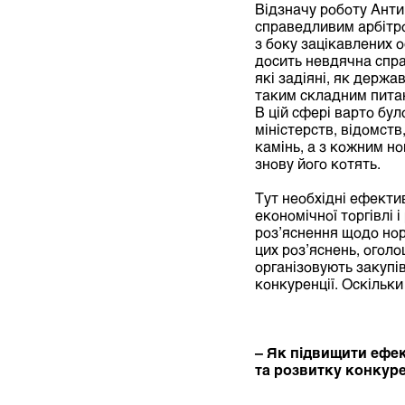
Відзначу роботу Анти
справедливим арбітро
з боку зацікавлених о
досить невдячна спра
які задіяні, як держ
таким складним пита
В цій сфері варто бул
міністерств, відомст
камінь, а з кожним н
знову його котять.
Тут необхідні ефектив
економічної торгівлі 
роз’яснення щодо нор
цих роз’яснень, оголо
організовують закупі
конкуренції. Оскільк
– Як підвищити ефе
та розвитку конкуре