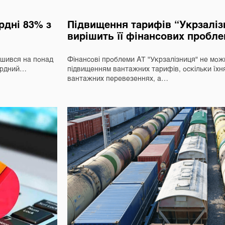
ордні 83% з
Підвищення тарифів “Укрзаліз
вирішить її фінансових пробл
льшився на понад
Фінансові проблеми АТ "Укрзалізниця" не мож
кордний…
підвищенням вантажних тарифів, оскільки їхн
вантажних перевезеннях, а…