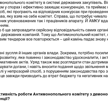
монопольного комітету в системі державних закупівель. Ві
м у спорах і ефективно захищає конкуренцію, та приймає 
сіб, які програють на відповідних конкурсах при проведен
ва, яку взяв на себе комітет. Справа, що потребує чимало 
авних уповноважених так і працівників апарату. Й АМКУ вда
нням.
о б ще запровадити серйозну відповідальність самих органі
в, державних компаній. Тому що Антимонопольний комітет, я
овим тендером все повторюється – цей камінь падає знову н
ні зуслля й інших органів влади. Зокрема, потрібно посили
і розвитку, яке повинно і законодавство удосконалити, і а
мативних актів. Уряд також має розглядати стан дотрима
шувати догани, і навіть вносити подання щодо звільнення м
влі у непрозорий спосіб, з порушенням законодавства про 
и це завжди призводить до втрат бюджету та негативних на
ктивність роботи Антимонопольного комітету з демоноп
нції?