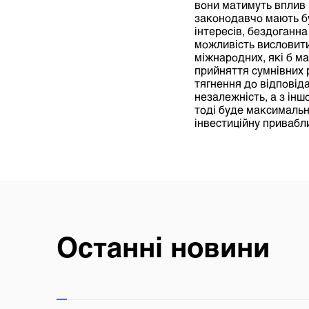
вони матимуть вплив 
законодавчо мають бу
інтересів, бездоганн
можливість висловити
міжнародних, які б м
прийняття сумнівних 
тягнення до відповіда
незалежність, а з інш
тоді буде максимальна
інвестиційну привабли
Останні новини