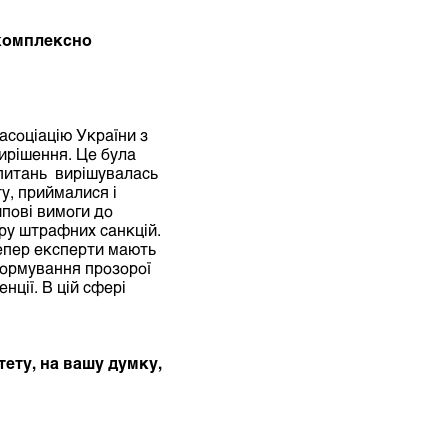
 комплексно
асоціацію України з
вирішення. Це була
 питань вирішувалась
у, приймалися і
ипові вимоги до
іру штрафних санкцій.
епер експерти мають
формування прозорої
ції. В цій сфері
ету, на вашу думку,