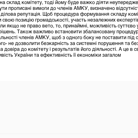
на склад комітету, тоді йому буде важко діяти неупередж
ти прописані вимоги до членів АМКУ, визначено відсутніс
а ділова репутація. Щоб процедура формування складу ком
 свою позицію громадськості, участь незалежних експерті
али якщо не право вето, то, принаймні, можливість суттєво
рішень. Також важливо встановити збалансовану процедуру
льності членів АМКУ, щоб з одного боку не поставити під 
ого- не дозволити безкарність за системні порушення та б
 довіра до комітету і результатів його діяльності. А це в 
вість України та ефективність її економіки загалом