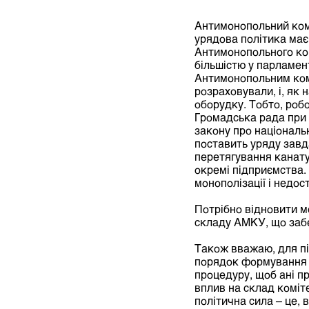
Антимонопольний комі
урядова політика має
Антимонопольного ком
більшістю у парламен
Антимонопольним комі
розраховували, і, як 
оборудку. Тобто, роб
Громадська рада при 
закону про національ
поставить уряду завд
перетягування канату
окремі підприємства.
монополізації і недос
Потрібно відновити м
складу АМКУ, що забе
Також вважаю, для пі
порядок формування й
процедуру, щоб ані п
вплив на склад коміт
політична сила – це, в