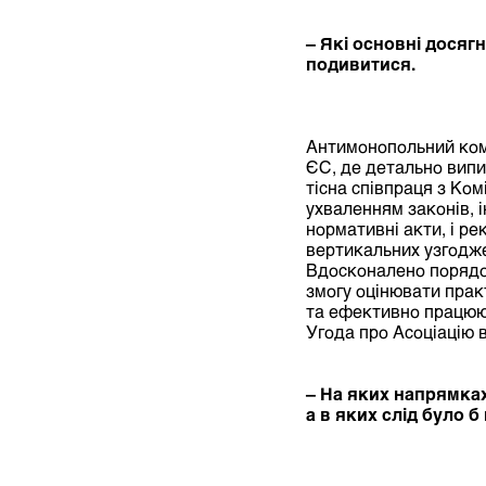
– Які основні дося
подивитися.
Антимонопольний комі
ЄС, де детально випи
тісна співпраця з Ко
ухваленням законів, і
нормативні акти, і ре
вертикальних узгодже
Вдосконалено порядо
змогу оцінювати прак
та ефективно працююч
Угода про Асоціацію в
– На яких напрямках
а в яких слід було 