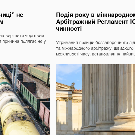
ниці” не
Подія року в міжнародном
ем
Арбітражний Регламент I
чинності
на вирішити черговим
я причина полягає не у
Утримання позицій беззаперечного ліде
та міжнародного арбітражу, швидкого
можливості часу, встановлення найв