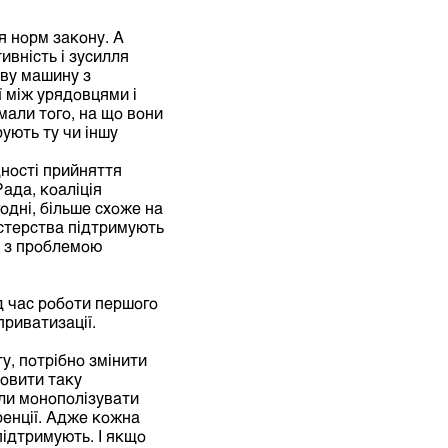
я норм закону. А
ивність і зусилля
ву машину з
ї між урядовцями і
али того, на що вони
рують ту чи іншу
ності прийняття
ада, коаліція
одні, більше схоже на
істерства підтримують
м з проблемою
д час роботи першого
риватизації.
, потрібно змінити
новити таку
гли монополізувати
ренції. Адже кожна
 підтримують. І якщо