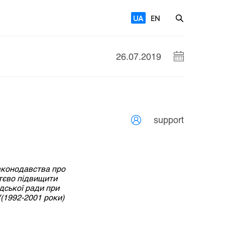
UA
EN
26.07.2019
support
аконодавства про
ттєво підвищити
дської ради при
(1992-2001 роки)