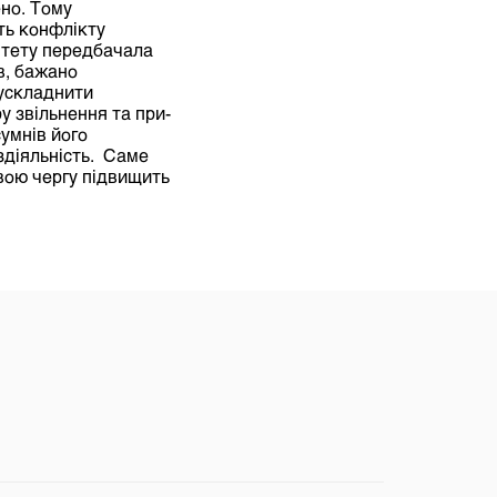
ено. Тому
ть конфлікту
ітету передбачала
в, бажано
 ускладнити
 звільнення та при-
сумнів його
ездіяльність. Саме
свою чергу підвищить