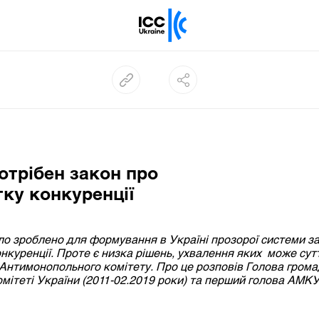
отрібен закон про
ку конкуренції
ло зроблено для формування в Україні прозорої системи з
онкуренції. Проте є низка рішень, ухвалення яких може су
Антимонопольного комітету. Про це розповів Голова грома
мітеті України
(20
11
-02.2019 роки)
та перший
голова АМКУ