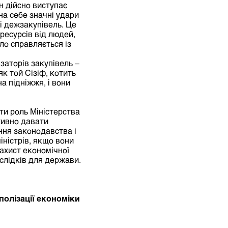
н дійсно виступає
на себе значні удари
ні дежзакупівель. Це
ресурсів від людей,
ло справляється із
заторів закупівель –
к той Сізіф, котить
а підніжжя, і вони
ти роль Міністерства
ктивно давати
ння законодавства і
іністрів, якщо вони
захист економічної
слідків для держави.
олізації економіки