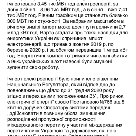
імпортовано 3,45 тис.МВт год електроенергії, за
добу 4 січня – 3,96 тис. МВт год., а 5 січня – вже 7,41
тис .МВт год. Рівним графіком це становить близько
300 МВТ по потужності. За набраним масштабом в
річному вимірі імпорт може досягнути величини 2,7
млрд кВт год. Варто згадати про тяжкі наслідки для
енергетики України які спричинив імпорт
електроенергії, що тривав з жовтня 2019 р. по
березень 2020 р. і за обсягом перевищив 1 млрд кВт
год. Енергетичні компанії отримали чисельні збитки,
а 95% українських шахт навесні були змушені
зупинити свою роботу.
Імпорт електроенергії було припинено рішенням
Національного Регулятора, який відповідно до
повноважень що діяло до 31 грудня 2020 року
згідно з перехідними положеннями ЗУ ,,Про ринок
електричної енергії’’ своєю Постановою №766 від 8
квітня доручив Оператору системи передачі
,,здійснювати в повному обсязі зменшення
розподіленої пропускної спроможності
міждержавного перетину у частині міждержавних
перетинів між Україною та державами, які не є