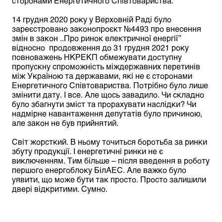
сторонами Енергетичного Співтовариства.’’
14 грудня 2020 року у Верховній Раді було
зареєстровано законопроєкт №4493 про внесення
змін в закон ..Про ринок електричної енергії’’
відносно продовження до 31 грудня 2021 року
повноважень НКРЕКП обмежувати доступну
пропускну спроможність міждержавних перетинів
між Україною та державами, які не є сторонами
Енергетичного Співтовариства. Потрібно було лише
змінити дату. І все. Але щось завадило. Чи складно
було збагнути зміст та прорахувати наслідки? Чи
надмірне навантаження депутатів було причиною,
але закон не був прийнятий.
Світ жорсткий. В ньому точиться боротьба за ринки
збуту продукції. І енергетичні ринки не є
виключенням. Тим більше – після введення в роботу
першого енергоблоку БілАЕС. Але важко було
уявити, що може бути так просто. Просто залишили
двері відкритими. Сумно.