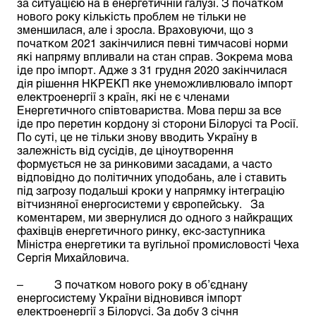
за ситуацією на в енергетичній галузі. З початком
нового року кількість проблем не тільки не
зменшилася, але і зросла. Враховуючи, що з
початком 2021 закінчилися певні тимчасові норми
які напряму впливали на стан справ. Зокрема мова
іде про імпорт. Адже з 31 грудня 2020 закінчилася
дія рішення НКРЕКП яке унеможливлювало імпорт
електроенергії з країн, які не є членами
Енергетичного співтовариства. Мова перш за все
іде про перетин кордону зі сторони Білорусі та Росії.
По суті, це не тільки знову вводить Україну в
залежність від сусідів, де ціноутворення
формується не за ринковими засадами, а часто
відповідно до політичних уподобань, але і ставить
під загрозу подальші кроки у напрямку інтеграцію
вітчизняної енергосистеми у європейську. За
коментарем, ми звернулися до одного з найкращих
фахівців енергетичного ринку, екс-заступника
Міністра енергетики та вугільної промисловості Чеха
Сергія Михайловича.
– З початком нового року в об’єднану
енергосистему України відновився імпорт
електроенергії з Білорусі. За добу 3 січня