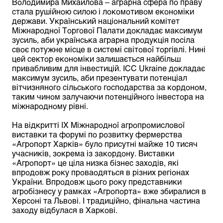
Володимира Михайлова – аграрна сфера по праву
стала рушійною силою і локомотивом економіки
держави. Український національний комітет
Міжнародної Торгової Палати докладає максимум
зусиль, аби українська аграрна продукція посіла
своє потужне місце в системі світової торгівлі. Нині
цей сектор економіки залишається найбільш
привабливим для інвестицій. ІСС Ukraine докладає
максимум зусиль, аби презентувати потенціал
вітчизняного сільського господарства за кордоном,
таким чином залучаючи потенційного інвестора на
міжнародному рівні.
На відкритті ІХ Міжнародної агропромислової
виставки та форумі по розвитку фермерства
«Агропорт Харків» було присутні майже 10 тисяч
учасників, зокрема із закордону. Виставки
«Агропорт» це ціла низка бізнес заходів, які
впродовж року проваодяться в різних регіонах
України. Впродовж цього року представники
агробізнесу у рамках «Агропорта» вже збиралися в
Херсоні та Львові. І традиційно, фінальна частина
заходу відбулася в Харкові.