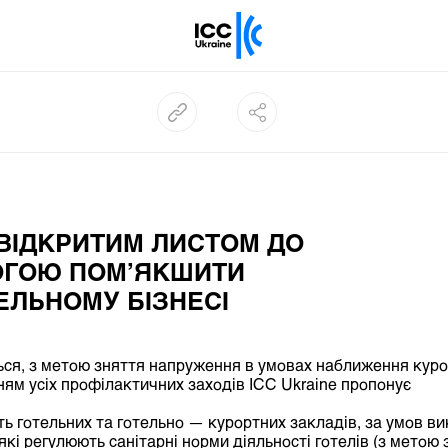
 ВІДКРИТИМ ЛИСТОМ ДО
МОГОЮ ПОМ’ЯКШИТИ
ЕЛЬНОМУ БІЗНЕСІ
ься, з метою зняття напруження в умовах наближення куро
ням усіх профілактичних заходів ІСС Ukraine пропонує
сть готельних та готельно — курортних закладів, за умов в
кі регулюють санітарні норми діяльності готелів (з метою 