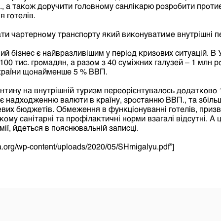
, а також доручити головному санлікарю розробити протие
 готелів.
ти чартерному транспорту який виконуватиме внутрішні п
ний бізнес є найвразливішим у період кризових ситуацій. В 
100 тис. громадян, а разом з 40 суміжних галузей – 1 млн р
 країни щонайменше 5 % ВВП.
нтину на внутрішній туризм переорієнтувалось додатково
яє надходженню валюти в країну, зростанню ВВП., та збіль
евих бюджетів. Обмеження в функціонуванні готелів, приз
якому санітарні та профілактичні норми взагалі відсутні. А
ії, йдеться в пояснювальній записці.
cua.org/wp-content/uploads/2020/05/SHmigalyu.pdf”]