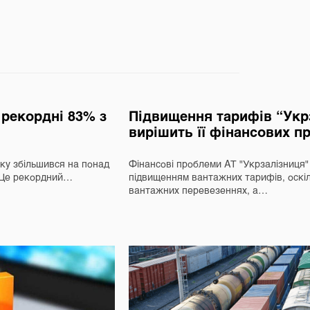
а рекордні 83% з
Підвищення тарифів “Укрз
вирішить її фінансових п
оку збільшився на понад
Фінансові проблеми АТ "Укрзалізниця
. Це рекордний…
підвищенням вантажних тарифів, оскіл
вантажних перевезеннях, а…