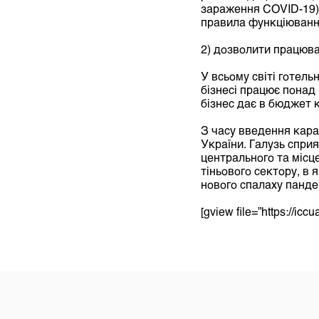
зараження COVID-19).
правила функціювання
2) дозволити працюва
У всьому світі готель
бізнесі працює понад 
бізнес дає в бюджет
З часу введення кара
України. Галузь спри
центрального та місц
тіньового сектору, в 
нового спалаху пандем
[gview file=”https://ic