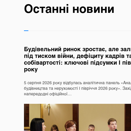
Останні новини
Будівельний ринок зростає, але за
під тиском війни, дефіциту кадрів т
собівартості: ключові підсумки І пі
року
5 серпня 2026 року відбулась аналітична панель «Ана
будівництва та нерухомості І півріччя 2026 року». Захі
напередодні офіційної…