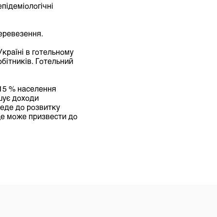
підеміологічні
еревезення.
Україні в готельному
обітників. Готельний
 15 % населення
шує доходи
веде до розвитку
 це може призвести до