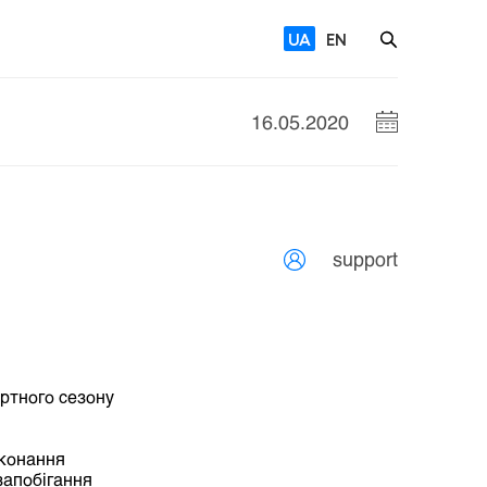
UA
EN
16.05.2020
support
ртного сезону
иконання
запобігання