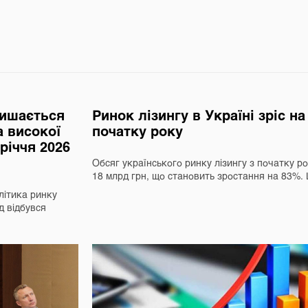
лишається
Ринок лізингу в Україні зріс н
а високої
початку року
вріччя 2026
Обсяг українського ринку лізингу з початку р
18 млрд грн, що становить зростання на 83%
літика ринку
д відбувся