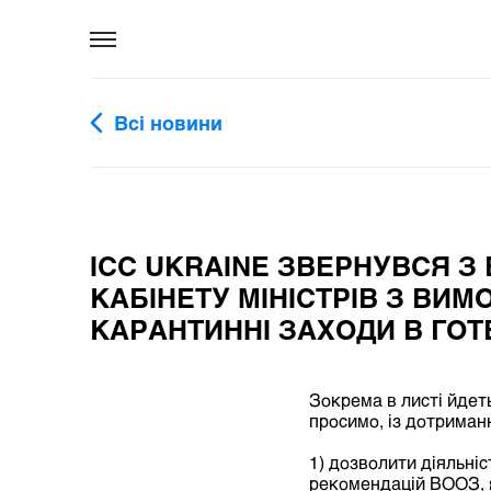
Всі новини
ІСС UKRAINE ЗВЕРНУВСЯ З
КАБІНЕТУ МІНІСТРІВ З ВИ
КАРАНТИННІ ЗАХОДИ В ГОТ
Зокрема в листі йдет
просимо, із дотриман
1) дозволити діяльні
рекомендацій ВООЗ, я