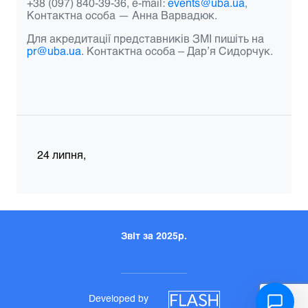
+38 (097) 840-39-36, e-mail:
events@uba.ua
,
Контактна особа — Анна Варвадюк.
Для акредитації представників ЗМІ пишіть на
pr@uba.ua
. Контактна особа –
Дар
ʼ
я Сидорчук
.
24 липня,
Звіт за 2025р.
Developed by