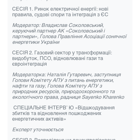
СЕСІЯ 1. Ринок електричної енергії: нові
правила, судові спори та інтеграція з ЄС
Модератор: Владислав Соколовський,
керуючий партнер АК «Соколовський і
партнери», Голова Правління Асоціації сонячної
енергетики України
СЕСІЯ 2. Газовий сектор у трансформації:
видобуток, ПСО, відновлювані гази та
євроінтеграція
Модераторка:
Наталія Гутаревич, заступниця
Голови Комітету АПУ з питань енергетики,
нафти та газу, Голова Комітету АПУ з
природних ресурсів, природоохоронного та
екологічного права, радниця Sayenko Kharenko
СПЕЦІАЛЬНЕ ІНТЕРВ
’
Ю «Відшкодування
збитків та відновлення пошкоджених
енергетичних активів»
Експерт уточнюється
СЕСІЯ 3. Розподілена чи децентралізована