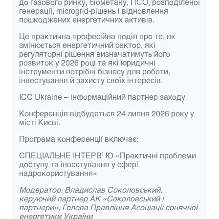
до газового ринку, біометану, ПСО, розподіленої
генерації, microgrid-рішень і відновлення
пошкоджених енергетичних активів.
Це практична професійна подія про те, як
змінюється енергетичний сектор, які
регуляторні рішення визначатимуть його
розвиток у 2026 році та які юридичні
інструменти потрібні бізнесу для роботи,
інвестування й захисту своїх інтересів.
ICC Ukraine
– інформаційний партнер заходу
Конференція відбудеться
24 липня 2026 року
у
місті Києві.
Програма конференції включає:
СПЕЦІАЛЬНЕ ІНТЕРВ
’
Ю «Практичні проблеми
доступу та інвестування у сфері
надрокористування»
Модератор: Владислав Соколовський,
керуючий партнер АК «Соколовський і
партнери», Голова Правління Асоціації сонячної
енергетики України