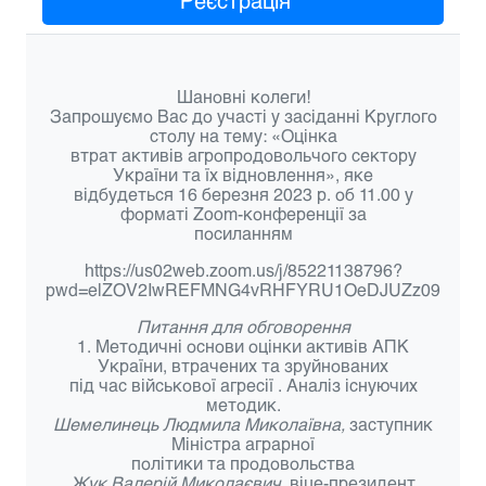
Реєстрація
Шановні колеги!
Запрошуємо Вас до участі у засіданні Круглого
столу на тему: «Оцінка
втрат активів агропродовольчого сектору
України та їх відновлення», яке
відбудеться 16 березня 2023 р. об 11.00 у
форматі Zoom-конференції за
посиланням
https://us02web.zoom.us/j/85221138796?
pwd=elZOV2IwREFMNG4vRHFYRU1OeDJUZz09
Питання для обговорення
1. Методичні основи оцінки активів АПК
України, втрачених та зруйнованих
під час військової агресії . Аналіз існуючих
методик.
Шемелинець Людмила Миколаївна,
заступник
Міністра аграрної
політики та продовольства
Жук Валерій Миколаєвич
, віце-президент