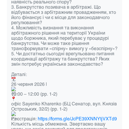
наявність реального спору?
3. Банкрутство позивача в арбітражі. Що
відбувається з арбітражним провадженням, хто
його фінансує і чи є місце для законодавчого
регулювання?
4. Можливість визнання та виконання
арбітражного рішення на території України
щодо боржника, який перебуває у процедурі
банкрутства. Чи може таке рішення
трансформувати «спірну» вимогу у «безспірну»?
5. Чи достатньо сьогодні врегульовано питання
координації арбітражу та банкрутства? Яких
змін потребує українське законодавство?
Деталі:
26 червня 2026 |
10:00 – 12:00 (pp. 1-2)
офіс Sayenko Kharenko (БЦ Сенатор, вул. Князів
Острозьких, 32/2) (pp. 1-2)
Реєстрація:
https://forms.gle/JcPE39XNNYtjVXTd9
Кількість місць обмежена. Звертаємо вашу
увагу, що захід закритий для представників