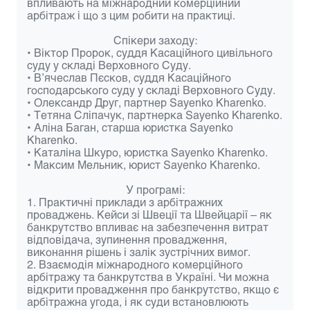
впливають на міжнародний комерційний
арбітраж і що з цим робити на практиці.
Спікери заходу:
• Віктор Пророк, суддя Касаційного цивільного
суду у складі Верховного Суду.
• В’ячеслав Пєсков, суддя Касаційного
господарського суду у складі Верховного Суду.
• Олександр Друг, партнер Sayenko Kharenko.
• Тетяна Сліпачук, партнерка Sayenko Kharenko.
• Аліна Баган, старша юристка Sayenko
Kharenko.
• Каталіна Шкуро, юристка Sayenko Kharenko.
• Максим Мельник, юрист Sayenko Kharenko.
У програмі:
1. Практичні приклади з арбітражних
проваджень. Кейси зі Швеції та Швейцарії – як
банкрутство впливає на забезпечення витрат
відповідача, зупинення провадження,
виконання рішень і залік зустрічних вимог.
2. Взаємодія міжнародного комерційного
арбітражу та банкрутства в Україні. Чи можна
відкрити провадження про банкрутство, якщо є
арбітражна угода, і як суди встановлюють