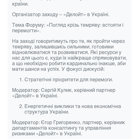
країни.
Організатор заходу – «Делойт» в Україні.
Тема Форуму:
«Погляд крізь темряву: встояти і
перемогти»
.
На заході говоритимуть про те, як пройти через
темряву, залишившись сильними, готовими
відновлюватися та розвиватися. Які ресурси у
нас для цього є, куди їх найкраще спрямовувати,
а що необхідно робити кардинально інакше, аби
мати шанси на успіх. У фокусі дискусій:
Стратегічні пріоритети для перемоги.
Модератор:
Сергій Кулик
, керівний партнер
«Делойт» в Україні.
Енергетичні виклики та нова економічна
структура України.
Модератор:
Єгор Григоренко
, партнер, керівник
департаментів консалтингу та управління
ризиками «Делойт» в Україні.