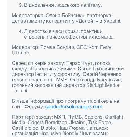
Відновлення людського капіталу.
Модераторка:
Олена Бойченко
, партнерка
департаменту консалтингу «Делойт» в Україні.
Лідерство в часи кризи: практики
створення високоефективних команд.
Модератор:
Роман Бондар
, СЕО Korn Ferry
Ukraine.
Серед спікерів заходу:
Тарас Чмут, голова
фонду «Повернись живим», Євген Глібовицький,
директор Інституту фронтиру, Сергій Черненко,
голова правління ПУМБ, Олександр Богуцький,
головний виконавчий директор StarLightMedia,
та інші.
Більше інформації про програму та спікерів на
сайті Форуму:
conductorsofchanges.com
.
Партнери заходу:
МХП, ПУМБ, Sapiens, Starlight
Media, Odgers Berndtson Ukraine, Task Force,
Casillero del Diablo, Наш Формат, а також
організація «Inclusive friendly / Інклюзивно