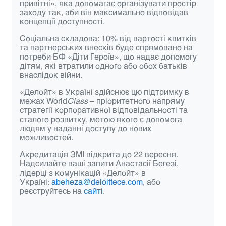
привітні», яка допомагає організувати простір
заходу так, аби він максимально відповідав
концепції доступності.
Соціальна складова:
10% від вартості квитків
та партнерських внесків буде спрямовано на
потреби БФ «Діти Героїв», що надає допомогу
дітям, які втратили одного або обох батьків
внаслідок війни.
«Делойт» в Україні здійснює цю підтримку в
межах World
Class
– пріоритетного напряму
стратегії корпоративної відповідальності та
сталого розвитку, метою якого є допомога
людям у наданні доступу до нових
можливостей.
Акредитація ЗМІ
відкрита до 22 вересня.
Надсилайте ваші запити Анастасії Бегезі,
лідерці з комунікацій «Делойт» в
Україні:
abeheza@deloittece.com
, або
реєструйтесь на
сайті
.