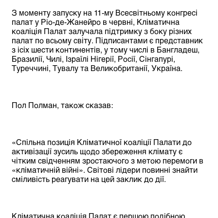
З моменту запуску на 11-му Всесвітньому конгресі
палат у Ріо-де-Жанейро в червні, Кліматична
коаліція Палат залучала підтримку з боку різних
палат по всьому світу. Підписантами є представник
з ісіх шести континентів, у тому числі в Бангладеш,
Бразилії, Чилі, Ізраїлі Нігерії, Росії, Сінгапурі,
Туреччині, Тувалу та Великобританії, Україна.
Пол Полман, також сказав:
«Спільна позиція Кліматичної коаліції Палати до
активізації зусиль щодо збереження клімату є
чітким свідченням зростаючого з метою перемоги в
«кліматичній війні». Світові лідери повинні знайти
сміливість реагувати на цей заклик до дії.
Кліматична коаліція Палат є першою подібною