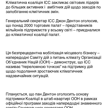
Кліматична коаліція ICC закликає світових лідерів
до більших активних і амбітних дій щодо заходів по
запобіганню клмітичних змін.
Генеральний секретар ICC Джон Дентон оголосив,
що понад 2000 торгових палат – представників
мільйонів підприємств у всьому світі – приєдналися
до кліматичної коаліції палат.
Ця безпрецедентна мобілізація місцевого бізнесу –
напередодні Саміту дій з питань клімату Організації
Об’єднаних Націй (ООН) – демонструє, що ICC
називає “переломною точкою” на підтримку дій
щодо подолання зростаючих кліматичних
надзвичайних ситуацій.
Планується, що пан Дентон оголосить основу
підтримки Коаліції в штаб-квартирі ООН в рамках
офіційної програми заходів напередодні знаменного
саміту Генерального секретаря ООН.