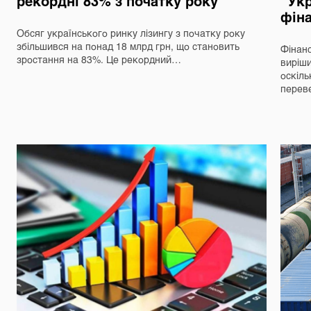
рекордні 83% з початку року
“Укр
фін
Обсяг українського ринку лізингу з початку року
збільшився на понад 18 млрд грн, що становить
Фінанс
зростання на 83%. Це рекордний…
виріш
оскіль
перев