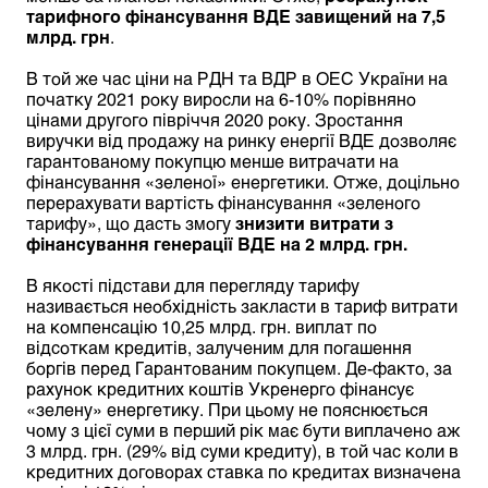
тарифного фінансування ВДЕ завищений на 7,5
млрд. грн
.
В той же час ціни на РДН та ВДР в ОЕС України на
початку 2021 року виросли на 6-10% порівняно
цінами другого півріччя 2020 року. Зростання
виручки від продажу на ринку енергії ВДЕ дозволяє
гарантованому покупцю менше витрачати на
фінансування «зеленої» енергетики. Отже, доцільно
перерахувати вартість фінансування «зеленого
тарифу», що дасть змогу
знизити витрати з
фінансування генерації ВДЕ на 2 млрд. грн.
В якості підстави для перегляду тарифу
називається необхідність закласти в тариф витрати
на компенсацію 10,25 млрд. грн. виплат по
відсоткам кредитів, залученим для погашення
боргів перед Гарантованим покупцем. Де-факто, за
рахунок кредитних коштів Укренерго фінансує
«зелену» енергетику. При цьому не пояснюється
чому з цієї суми в перший рік має бути виплачено аж
3 млрд. грн. (29% від суми кредиту), в той час коли в
кредитних договорах ставка по кредитах визначена