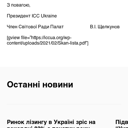
З повагою,
Президент ICC Ukraine
Член Світової Ради Палат В.І. Щелкунов
[gview file=”https://iccua.org/wp-
content/uploads/2021/02/Skan-lista.pdf”]
Останні новини
Ринок лізингу в Україні зріс на
Під