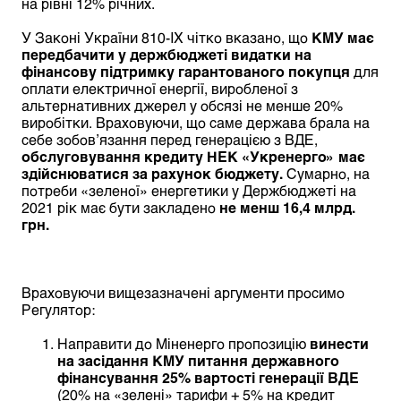
на рівні 12% річних.
У Законі України 810-IX чітко вказано, що
КМУ має
передбачити у держбюджеті видатки на
фінансову підтримку гарантованого покупця
для
оплати електричної енергії, виробленої з
альтернативних джерел у обсязі не менше 20%
виробітки. Враховуючи, що саме держава брала на
себе зобов’язання перед генерацією з ВДЕ,
обслуговування кредиту НЕК «Укренерго» має
здійснюватися за рахунок бюджету.
Сумарно, на
потреби «зеленої» енергетики у Держбюджеті на
2021 рік має бути закладено
не менш 16,4 млрд.
грн.
Враховуючи вищезазначені аргументи просимо
Регулятор:
Направити до Міненерго пропозицію
винести
на засідання КМУ питання державного
фінансування 25% вартості генерації ВДЕ
(20% на «зелені» тарифи + 5% на кредит