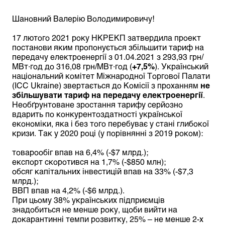
Шановний Валерію Володимировичу!
17 лютого 2021 року НКРЕКП затвердила проект
постанови яким пропонується збільшити тариф на
передачу електроенергії з 01.04.2021 з 293,93 грн/
МВт∙год до 316,08 грн/МВт∙год (
+7,5%
). Український
національний комітет Міжнародної Торгової Палати
(ІСС Ukraine) звертається до Комісії з проханням
не
збільшувати тариф на передачу електроенергії
.
Необґрунтоване зростання тарифу серйозно
вдарить по конкурентоздатності української
економіки, яка і без того перебуває у стані глибокої
кризи. Так у 2020 році (у порівнянні з 2019 роком):
товарообіг впав на 6,4% (-$7 млрд.);
експорт скоротився на 1,7% (-$850 млн);
обсяг капітальних інвестицій впав на 33% (-$7,3
млрд.);
ВВП впав на 4,2% (-$6 млрд.).
При цьому 38% українських підприємців
знадобиться не менше року, щоби вийти на
докарантинні темпи розвитку, 25% – не менше 2-х