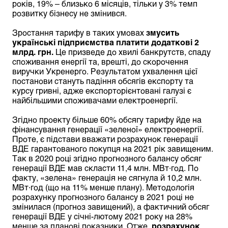
років, 19% – близько 6 місяців, тільки у 3% темп
розвитку бізнесу не змінився.
Зростання тарифу в таких умовах
змусить
українські підприємства платити додаткові 2
млрд. грн.
Це призведе до хвилі банкрутств, спаду
споживання енергії та, врешті, до скорочення
виручки Укренерго. Результатом ухвалення цієї
постанови стануть падіння обсягів експорту та
курсу гривні, адже експорторієнтовані галузі є
найбільшими споживачами електроенергії.
Згідно проекту більше 60% обсягу тарифу йде на
фінансування генерації «зеленої» електроенергії.
Проте, є підстави вважати розрахунок генерації
ВДЕ гарантованого покупця на 2021 рік завищеним.
Так в 2020 році згідно прогнозного балансу обсяг
генерації ВДЕ мав скласти 11,4 млн. МВт·год. По
факту, «зелена» генерація не сягнула й 10,2 млн.
МВт·год (що на 11% менше плану). Методологія
розрахунку прогнозного балансу в 2021 році не
змінилася (прогноз завищений), а фактичний обсяг
генерації ВДЕ у січні-лютому 2021 року на 28%
менше за планові показники. Отже,
розрахунок