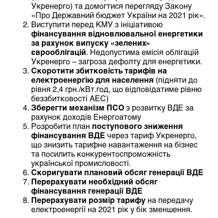
Укренерго) та домогтися перегляду Закону
«Про Державний бюджет України на 2021 рік».
Виступити перед КМУ з ініціативою
фінансування відновлювальної енергетики
за рахунок випуску «зелених»
єврооблігацій
. Недопустима емісія облігацій
Укренерго – загроза дефолту для енергетики.
Скоротити збитковість тарифів на
електроенергію для населення
(підняти до
рівня 2,4 грн./кВт.год, що відповідатиме рівню
беззбитковості АЕС)
Зберегти механізм ПСО
з розвитку ВДЕ за
рахунок доходів Енергоатому
Розробити план
поступового зниження
фінансування ВДЕ
через тариф Укренерго,
що знизить тарифне навантаження на бізнес
та посилить конкурентоспроможність
української промисловості.
Скоригувати плановий обсяг генерації ВДЕ
Перерахувати необхідний обсяг
фінансування генерації ВДЕ
Перерахувати розмір тарифу
на передачу
електроенергії на 2021 рік у бік зменшення.